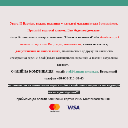
Увага!!! Вартість видань вказаних у каталозі-магазині може бути змінено.
При зміні вартості книжок, Вам буде повідомлено.
Якщо Ви замовляєте товар з позначкою "
Немає в наявності
" або
кількість три і
меньше то просимо Вас, перед замовленням,
з нами зв'язатися,
для уточнення наявності книги
, можливістю її додруку чи наявністю
електронної версії e-book(тільки каменярівські видання), а також її актуальної
вартості.
ОФіЦІЙНА КОМУНІКАЦІЯ - email:
vyd@kamenyar.com.ua
,
Контактний
телефон +38-050-315-08-45
на запити, чи на замовлення через сторінки соціальних мереж та месенджерів
ми не відповідаємо!!!
приймамо до оплати банківські картки VISA, Mastercard та інші.