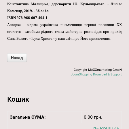
Константина Малицька; дереворити Ю. Кульчицького. - Львів:
Каменяр, 2019. - 36 с.: іл.
ISBN 978-966-607-494-1
Авторка - відома українська письменниця першої половини XX
століття - засобами рідного слова майстерно розповідає про прихід
Сина Божого - Ісуса Христа - у наш світ, про Його призначення.
Copyright MAXXmarketing GmbH
JoomShopping Download & Support
Кошик
Загальна СУМА:
0.00 грн.
До КОШИКА