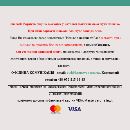
Увага!!! Вартість видань вказаних у каталозі-магазині може бути змінено.
При зміні вартості книжок, Вам буде повідомлено.
Якщо Ви замовляєте товар з позначкою "
Немає в наявності
" або
кількість три і
меньше то просимо Вас, перед замовленням,
з нами зв'язатися,
для уточнення наявності книги
, можливістю її додруку чи наявністю
електронної версії e-book(тільки каменярівські видання), а також її актуальної
вартості.
ОФіЦІЙНА КОМУНІКАЦІЯ - email:
vyd@kamenyar.com.ua
,
Контактний
телефон +38-050-315-08-45
на запити, чи на замовлення через сторінки соціальних мереж та месенджерів
ми не відповідаємо!!!
приймамо до оплати банківські картки VISA, Mastercard та інші.