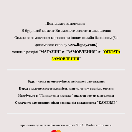
Післясплата замовлення
В будь-який момент Ви зможете оплатити замовлення
Оплата за замовлення карткою чи іншим онлайн банкінгом
(За
допомогою сервісу
www.liqpay.com
.)
можна в розділі "
МАГАЗИН
" ► "
ЗАМОВЛЕННЯ
" ► "
ОПЛАТА
ЗАМОВЛЕННЯ
"
Будь - ласка не оплачуйте за не існуючі замовлення
Перед оплатою з'ясуте наявність книг та точну вартість оплати
Незабудьте в "
Призначення платежу
" вказати номер замовлення
Оплачуйте замовлення, після дзвінка від видавництва "КАМЕНЯР"
приймамо до оплати банківські картки VISA, Mastercard та інші.