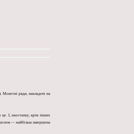
. Монетні ряди, накладені на
це. І, наостанку, крім інших
ношолом — найбільш завершена