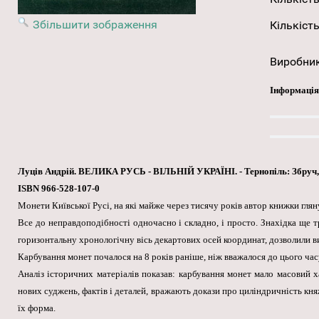
Збільшити зображення
Кількість
Виробни
Інформація
Луців Андрій. ВЕЛИКА РУСЬ - ВІЛЬНІЙ УКРАЇНІ. - Тернопіль: Збруч, 
ISBN 966-528-107-0
Монети Київської Русі, на які майже через тисячу років автор книжки глян
Все до неправдоподібності одночасно і складно, і просто. Знахідка ще т
горизонтальну хронологічну вісь декартових осей координат, дозволили в
Карбування монет почалося на 8 років раніше, ніж вважалося до цього час
Аналіз історичних матеріалів показав: карбування монет мало масовий ха
нових суджень, фактів і деталей, вражають докази про циліндричність кн
їх форма.