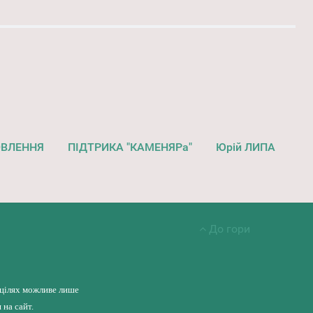
ОВЛЕННЯ
ПІДТРИКА "КАМЕНЯРа"
Юрій ЛИПА
До гори
 цілях можливе лише
на сайт.