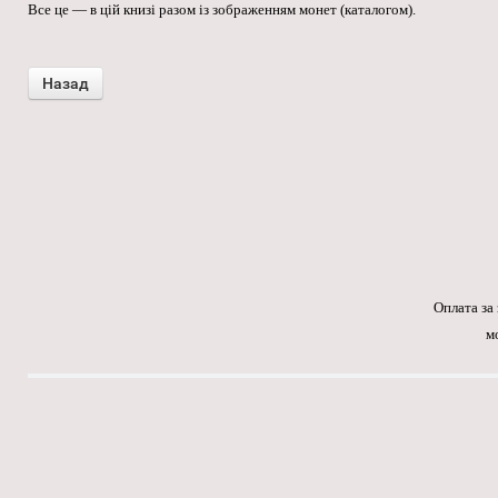
Все це — в цій книзі разом із зображенням монет (каталогом).
Оплата за
м