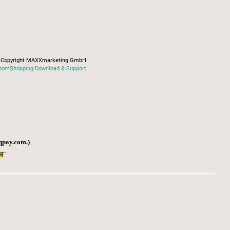
Copyright MAXXmarketing GmbH
oomShopping Download & Support
qpay.com
.)
Я
"