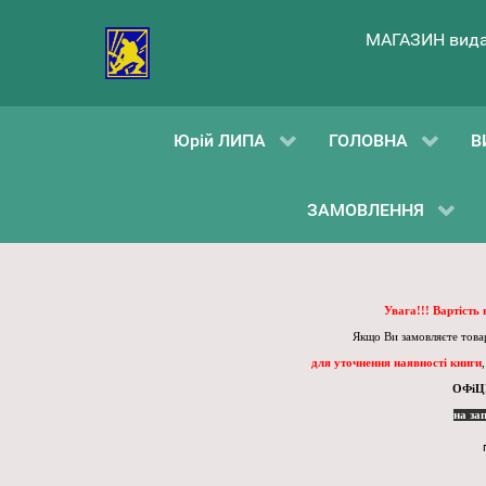
МАГАЗИН вида
Юрій ЛИПА
ГОЛОВНА
В
ЗАМОВЛЕННЯ
Увага!!! Вартість
Якщо Ви замовляєте товар
для уточнення наявності книги
ОФіЦ
на за