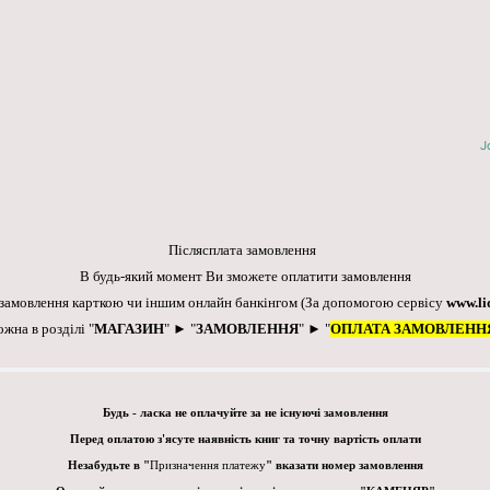
J
Післясплата замовлення
В будь-який момент Ви зможете оплатити замовлення
 замовлення карткою чи іншим онлайн банкінгом
(За допомогою сервісу
www.li
ожна в розділі "
МАГАЗИН
" ► "
ЗАМОВЛЕННЯ
" ► "
ОПЛАТА ЗАМОВЛЕНН
Будь - ласка не оплачуйте за не існуючі замовлення
Перед оплатою з'ясуте наявність книг та точну вартість оплати
Незабудьте в "
Призначення платежу
" вказати номер замовлення