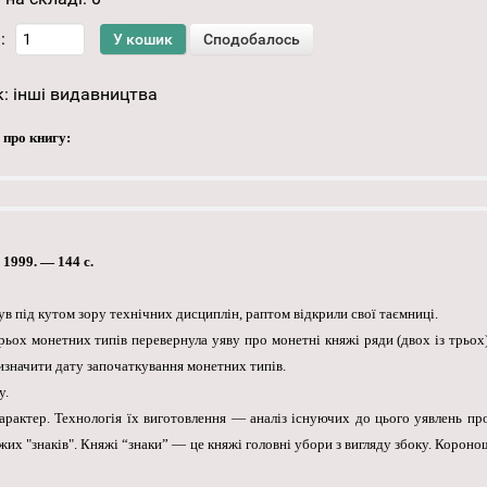
:
к:
інші видавництва
 про книгу:
1999. — 144 с.
ув під кутом зору технічних дисциплін, раптом відкрили свої таємниці.
рьох монетних типів перевернула уяву про монетні княжі ряди (двох із трьох)
изначити дату започаткування монетних типів.
у.
рактер. Технологія їх виготовлення — аналіз існуючих до цього уявлень про 
яжих "знаків". Княжі “знаки” — це княжі головні убори з вигляду збоку. Коро