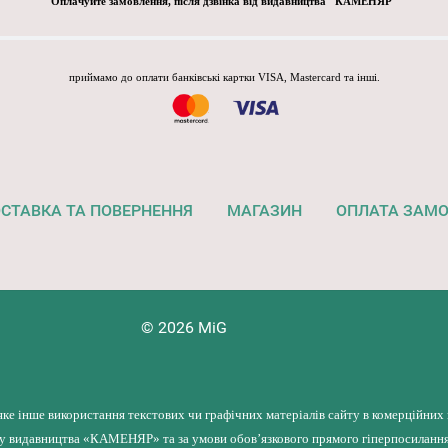
Оплачуйте замовлення, після дзвінка від видавництва "КАМЕНЯР"
приймамо до оплати банківські картки VISA, Mastercard та інші.
СТАВКА ТА ПОВЕРНЕННЯ
МАГАЗИН
ОПЛАТА ЗАМ
© 2026 MiG
яке інше використання текстових чи графічних матеріалів сайту в комерційних
лу видавництва «КАМЕНЯР» та за умови обов’язкового прямого гіперпосилання 