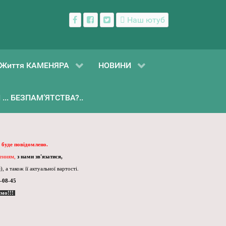
Наш ютуб
Життя КАМЕНЯРА
НОВИНИ
... БЕЗПАМ’ЯТСТВА?..
 буде повідомлено.
ленням,
з нами зв'язатися,
, а також її актуальної вартості.
-08-45
ємо!!!