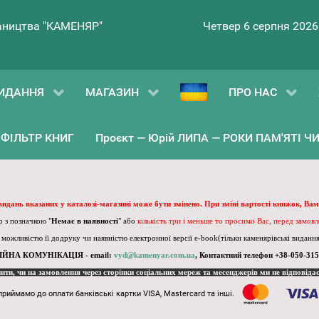
ництва "КАМЕНЯР"
Четвер 6 серпня 2026
ИДАННЯ
МАГАЗИН
ПРО НАС
ФІЛЬТР КНИГ
Проєкт — Юрій ЛИПА — РОКИ ПАМ'ЯТІ ЧИ 
 видань вказаних у каталозі-магазині може бути змінено. При зміні вартості книжок, Вам
 з позначкою "
Немає в наявності
" або
кількість три і меньше то просимо Вас, перед замов
, можливістю її додруку чи наявністю електронної версії e-book(тільки каменярівські видання)
ІЙНА КОМУНІКАЦІЯ - email:
vyd@kamenyar.com.ua
,
Контактний телефон +38-050-315
пити, чи на замовлення через сторінки соціальних мереж та месенджерів ми не відповіда
приймамо до оплати банківські картки VISA, Mastercard та інші.