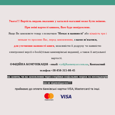
Увага!!! Вартість видань вказаних у каталозі-магазині може бути змінено.
При зміні вартості книжок, Вам буде повідомлено.
Якщо Ви замовляєте товар з позначкою "
Немає в наявності
" або
кількість три і
меньше то просимо Вас, перед замовленням,
з нами зв'язатися,
для уточнення наявності книги
, можливістю її додруку чи наявністю
електронної версії e-book(тільки каменярівські видання), а також її актуальної
вартості.
ОФіЦІЙНА КОМУНІКАЦІЯ - email:
vyd@kamenyar.com.ua
,
Контактний
телефон +38-050-315-08-45
на запити, чи на замовлення через сторінки соціальних мереж та месенджерів
ми не відповідаємо!!!
приймамо до оплати банківські картки VISA, Mastercard та інші.