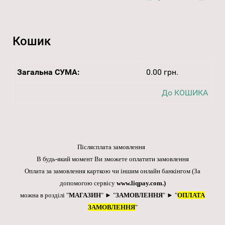
Кошик
Загальна СУМА:
0.00 грн.
До КОШИКА
Післясплата замовлення
В будь-який момент Ви зможете оплатити замовлення
Оплата за замовлення карткою чи іншим онлайн банкінгом
(За
допомогою сервісу
www.liqpay.com
.)
можна в розділі "
МАГАЗИН
" ► "
ЗАМОВЛЕННЯ
" ► "
ОПЛАТА
ЗАМОВЛЕННЯ
"