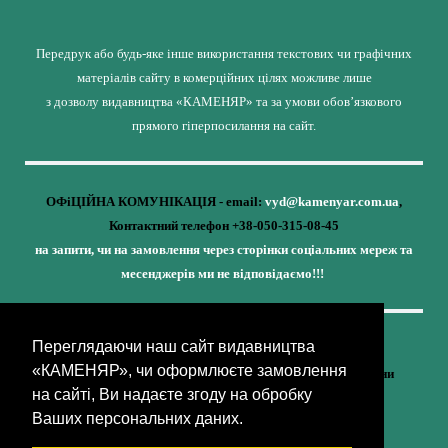
Передрук або будь-яке інше використання текстових чи графічних
матеріалів сайту в комерційних цілях можливе лише
з дозволу видавництва «КАМЕНЯР» та за умови обов’язкового
прямого гіперпосилання на сайт.
ОФіЦІЙНА КОМУНІКАЦІЯ - email:
vyd@kamenyar.com.ua
,
Контактний телефон +38-050-315-08-45
на запити, чи на замовлення через сторінки соціальних мереж та
месенджерів ми не відповідаємо!!!
Переглядаючи наш сайт видавництва
Кожне наше видання - це внесок у спротив,
«КАМЕНЯР», чи оформлюєте замовлення
у збереження ідентичності та неминучу перемогу України
на сайті, Ви надаєте згоду на обробку
(видавництво «КАМЕНЯР»)
Ваших персональних даних.