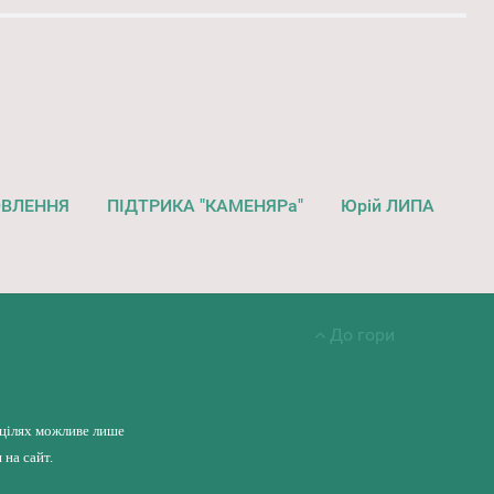
ОВЛЕННЯ
ПІДТРИКА "КАМЕНЯРа"
Юрій ЛИПА
До гори
 цілях можливе лише
на сайт.