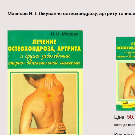
Мазньов Н. І. Лікування остеохондрозу, артриту та ін
50.
Ціна:
плюс до варт
Кількість