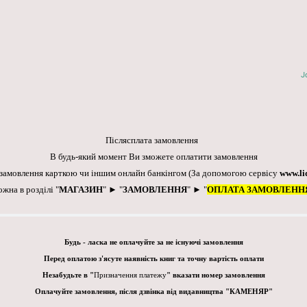
J
Післясплата замовлення
В будь-який момент Ви зможете оплатити замовлення
 замовлення карткою чи іншим онлайн банкінгом
(За допомогою сервісу
www.li
ожна в розділі "
МАГАЗИН
" ► "
ЗАМОВЛЕННЯ
" ► "
ОПЛАТА ЗАМОВЛЕНН
Будь - ласка не оплачуйте за не існуючі замовлення
Перед оплатою з'ясуте наявність книг та точну вартість оплати
Незабудьте в "
Призначення платежу
" вказати номер замовлення
Оплачуйте замовлення, після дзвінка від видавництва "КАМЕНЯР"