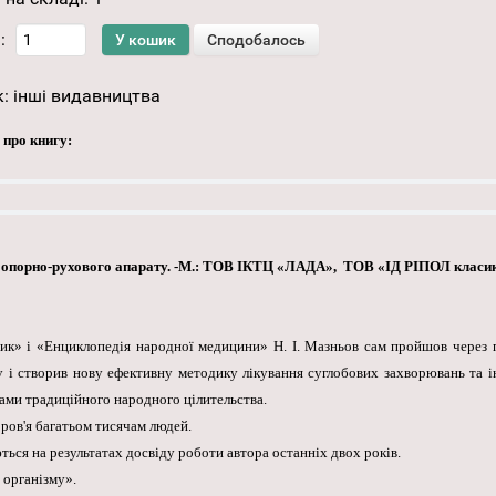
:
к:
інші видавництва
 про книгу:
 опорно-рухового апарату. -М.: ТОВ ІКТЦ «ЛАДА», ТОВ «ІД РІПОЛ класик», 
вник» і «Енциклопедія народної медицини» Н. І. Мазньов сам пройшов через
у і створив нову ефективну методику лікування суглобових захворювань та 
ами традиційного народного цілительства.
оров'я багатьом тисячам людей.
ься на результатах досвіду роботи автора останніх двох років.
 організму».