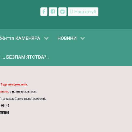
Наш ютуб
Життя КАМЕНЯРА
НОВИНИ
... БЕЗПАМ’ЯТСТВА?..
 буде повідомлено.
ленням,
з нами зв'язатися,
, а також її актуальної вартості.
-08-45
ємо!!!