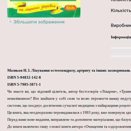
Кількість
Збільшити зображення
Виробни
Інформація
Мазньов Н. І. Лікування остеохондрозу, артриту та інших захворювань
ISBN 5-94832-142-8
ISBN 5-7905-3871-1
Чи знаєте ви, що відомий цілитель, автор бестселерів «Лікарня», «Тра
невиліковною? Він знайшов у собі сили та волю перемогти важку недуг
системи, що поєднує досягнення сучасної медицини з найкращими рецепт
Ця книга, яка неодноразово перевидавалася з 1993 року, вже повернула зд
Перед вами нове видання, виправлене та доповнене матеріалами, що базуют
До книги включено главу з нової книги автора «Очищення та оздоровлення