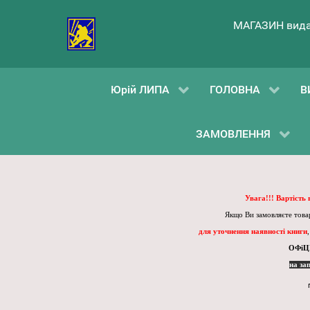
МАГАЗИН вида
Юрій ЛИПА
ГОЛОВНА
В
ЗАМОВЛЕННЯ
Увага!!! Вартість
Якщо Ви замовляєте товар
для уточнення наявності книги
ОФіЦ
на за