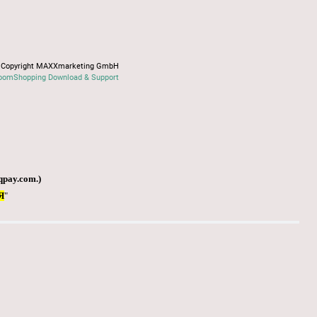
Copyright MAXXmarketing GmbH
oomShopping Download & Support
qpay.com
.)
Я
"