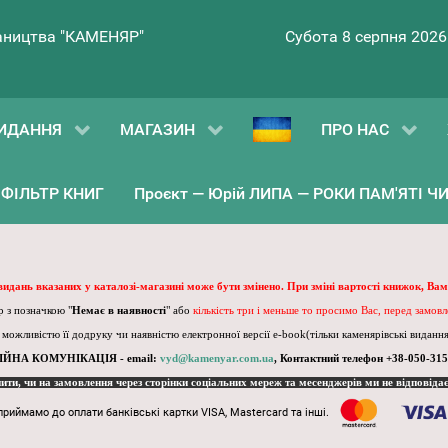
ництва "КАМЕНЯР"
Субота 8 серпня 2026
ИДАННЯ
МАГАЗИН
ПРО НАС
ФІЛЬТР КНИГ
Проєкт — Юрій ЛИПА — РОКИ ПАМ'ЯТІ ЧИ 
 видань вказаних у каталозі-магазині може бути змінено. При зміні вартості книжок, Вам
 з позначкою "
Немає в наявності
" або
кількість три і меньше то просимо Вас, перед замов
, можливістю її додруку чи наявністю електронної версії e-book(тільки каменярівські видання)
ІЙНА КОМУНІКАЦІЯ - email:
vyd@kamenyar.com.ua
,
Контактний телефон +38-050-315
пити, чи на замовлення через сторінки соціальних мереж та месенджерів ми не відповіда
приймамо до оплати банківські картки VISA, Mastercard та інші.