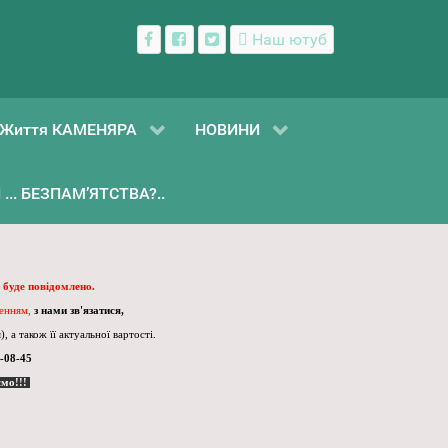
Наш ютуб
Життя КАМЕНЯРА
НОВИНИ
... БЕЗПАМ’ЯТСТВА?..
 буде повідомлено.
ленням,
з нами зв'язатися,
, а також її актуальної вартості.
-08-45
ємо!!!