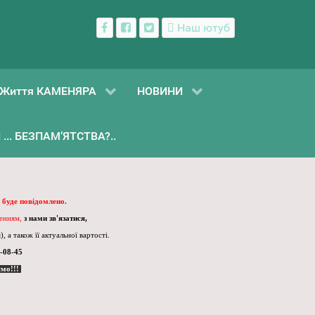
Наш ютуб
Життя КАМЕНЯРА
НОВИНИ
... БЕЗПАМ’ЯТСТВА?..
 буде повідомлено.
ленням,
з нами зв'язатися,
, а також її актуальної вартості.
-08-45
ємо!!!