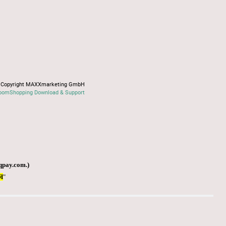
Copyright MAXXmarketing GmbH
oomShopping Download & Support
qpay.com
.)
Я
"