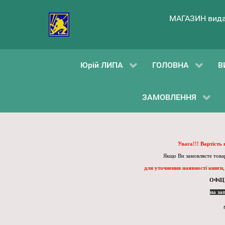
МАГАЗИН вида
Юрій ЛИПА
ГОЛОВНА
В
ЗАМОВЛЕННЯ
Увага!!! Вартість
Якщо Ви замовляєте товар
для уточнення наявності книги
ОФіЦ
на за