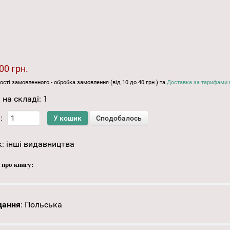
00 грн.
ості замовленного - обробка замовлення (від 10 до 40 грн.) та
Доставка за тарифами 
 на складі:
1
:
к:
інші видавництва
 про книгу:
дання
:
Польська