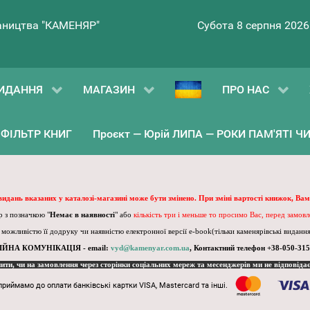
ництва "КАМЕНЯР"
Субота 8 серпня 2026
ИДАННЯ
МАГАЗИН
ПРО НАС
ФІЛЬТР КНИГ
Проєкт — Юрій ЛИПА — РОКИ ПАМ'ЯТІ ЧИ 
 видань вказаних у каталозі-магазині може бути змінено. При зміні вартості книжок, Вам
 з позначкою "
Немає в наявності
" або
кількість три і меньше то просимо Вас, перед замов
, можливістю її додруку чи наявністю електронної версії e-book(тільки каменярівські видання)
ІЙНА КОМУНІКАЦІЯ - email:
vyd@kamenyar.com.ua
,
Контактний телефон +38-050-315
пити, чи на замовлення через сторінки соціальних мереж та месенджерів ми не відповіда
приймамо до оплати банківські картки VISA, Mastercard та інші.