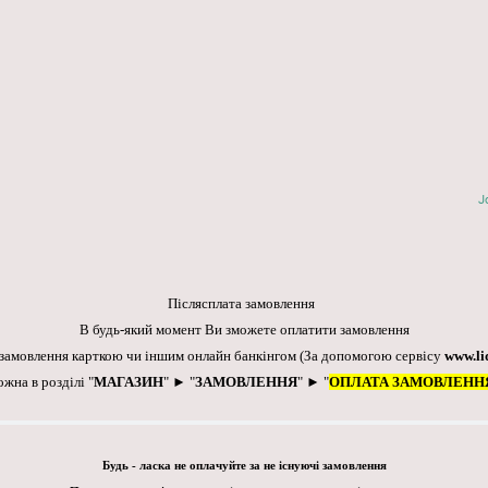
J
Післясплата замовлення
В будь-який момент Ви зможете оплатити замовлення
 замовлення карткою чи іншим онлайн банкінгом
(За допомогою сервісу
www.li
ожна в розділі "
МАГАЗИН
" ► "
ЗАМОВЛЕННЯ
" ► "
ОПЛАТА ЗАМОВЛЕНН
Будь - ласка не оплачуйте за не існуючі замовлення