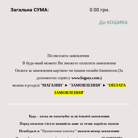
Загальна СУМА:
0.00 грн.
До КОШИКА
Післясплата замовлення
В будь-який момент Ви зможете оплатити замовлення
Оплата за замовлення карткою чи іншим онлайн банкінгом
(За
допомогою сервісу
www.liqpay.com
.)
можна в розділі "
МАГАЗИН
" ► "
ЗАМОВЛЕННЯ
" ► "
ОПЛАТА
ЗАМОВЛЕННЯ
"
Будь - ласка не оплачуйте за не існуючі замовлення
Перед оплатою з'ясуте наявність книг та точну вартість оплати
Незабудьте в "
Призначення платежу
" вказати номер замовлення