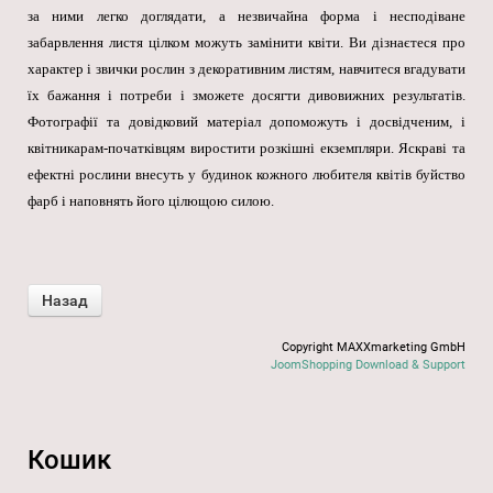
за ними легко доглядати, а незвичайна форма і несподіване
забарвлення листя цілком можуть замінити квіти. Ви дізнаєтеся про
характер і звички рослин з декоративним листям, навчитеся вгадувати
їх бажання і потреби і зможете досягти дивовижних результатів.
Фотографії та довідковий матеріал допоможуть і досвідченим, і
квітникарам-початківцям виростити розкішні екземпляри. Яскраві та
ефектні рослини внесуть у будинок кожного любителя квітів буйство
фарб і наповнять його цілющою силою.
Copyright MAXXmarketing GmbH
JoomShopping Download & Support
Кошик