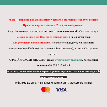
Увага!!! Вартість видань вказаних у каталозі-магазині може бути змінено.
При зміні вартості книжок, Вам буде повідомлено.
Якщо Ви замовляєте товар з позначкою "
Немає в наявності
" або
кількість три і
меньше то просимо Вас, перед замовленням,
з нами зв'язатися,
для уточнення наявності книги
, можливістю її додруку чи наявністю
електронної версії e-book(тільки каменярівські видання), а також її актуальної
вартості.
ОФіЦІЙНА КОМУНІКАЦІЯ - email:
vyd@kamenyar.com.ua
,
Контактний
телефон +38-050-315-08-45
на запити, чи на замовлення через сторінки соціальних мереж та месенджерів
ми не відповідаємо!!!
приймамо до оплати банківські картки VISA, Mastercard та інші.