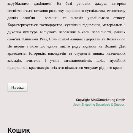
зарубіжними фахівцями. На базі речових джерел автором
висвітлюються питання розвитку первісного суспільства, етногенезу
давніх слов’ян - волинян та витоків українського етносу.
Характеризується господарство, суспільні відносини, матеріальна і
духовна культура місцевого населення в часи первісності, ранніх
слов’ян. Київської Русі, Волинсько-Галицької держави та Козаччини.
Це перше і поки що єдине такого роду видання на Волині. Для
археологів, істориків, викладачів та студентів вищих навчальних
закладів, вчителів і учнів загальноосвітніх шкіл, музейних
працівників, краєзнавців, всіх хто цікавиться минулим рідного краю.
Copyright MAXXmarketing GmbH
JoomShopping Download & Support
Кошик