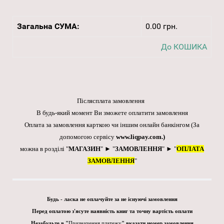
Загальна СУМА:
0.00 грн.
До КОШИКА
Післясплата замовлення
В будь-який момент Ви зможете оплатити замовлення
Оплата за замовлення карткою чи іншим онлайн банкінгом
(За
допомогою сервісу
www.liqpay.com
.)
можна в розділі "
МАГАЗИН
" ► "
ЗАМОВЛЕННЯ
" ► "
ОПЛАТА
ЗАМОВЛЕННЯ
"
Будь - ласка не оплачуйте за не існуючі замовлення
Перед оплатою з'ясуте наявність книг та точну вартість оплати
Незабудьте в "
Призначення платежу
" вказати номер замовлення