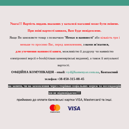
Увага!!! Вартість видань вказаних у каталозі-магазині може бути змінено.
При зміні вартості книжок, Вам буде повідомлено.
Якщо Ви замовляєте товар з позначкою "
Немає в наявності
" або
кількість три і
меньше то просимо Вас, перед замовленням,
з нами зв'язатися,
для уточнення наявності книги
, можливістю її додруку чи наявністю
електронної версії e-book(тільки каменярівські видання), а також її актуальної
вартості.
ОФіЦІЙНА КОМУНІКАЦІЯ - email:
vyd@kamenyar.com.ua
,
Контактний
телефон +38-050-315-08-45
на запити, чи на замовлення через сторінки соціальних мереж та месенджерів
ми не відповідаємо!!!
приймамо до оплати банківські картки VISA, Mastercard та інші.