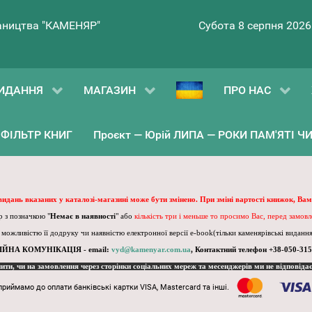
ництва "КАМЕНЯР"
Субота 8 серпня 2026
ИДАННЯ
МАГАЗИН
ПРО НАС
ФІЛЬТР КНИГ
Проєкт — Юрій ЛИПА — РОКИ ПАМ'ЯТІ ЧИ 
 видань вказаних у каталозі-магазині може бути змінено. При зміні вартості книжок, Вам
 з позначкою "
Немає в наявності
" або
кількість три і меньше то просимо Вас, перед замов
, можливістю її додруку чи наявністю електронної версії e-book(тільки каменярівські видання)
ІЙНА КОМУНІКАЦІЯ - email:
vyd@kamenyar.com.ua
,
Контактний телефон +38-050-315
пити, чи на замовлення через сторінки соціальних мереж та месенджерів ми не відповіда
приймамо до оплати банківські картки VISA, Mastercard та інші.