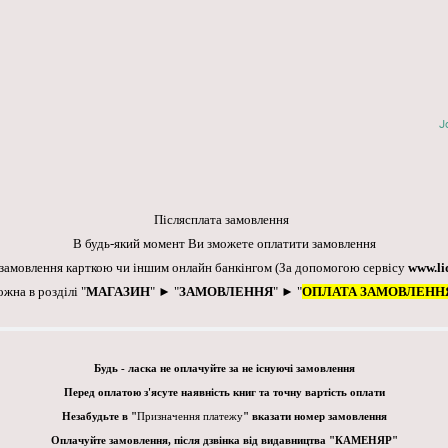
J
Післясплата замовлення
В будь-який момент Ви зможете оплатити замовлення
 замовлення карткою чи іншим онлайн банкінгом
(За допомогою сервісу
www.li
ожна в розділі "
МАГАЗИН
" ► "
ЗАМОВЛЕННЯ
" ► "
ОПЛАТА ЗАМОВЛЕНН
Будь - ласка не оплачуйте за не існуючі замовлення
Перед оплатою з'ясуте наявність книг та точну вартість оплати
Незабудьте в "
Призначення платежу
" вказати номер замовлення
Оплачуйте замовлення, після дзвінка від видавництва "КАМЕНЯР"