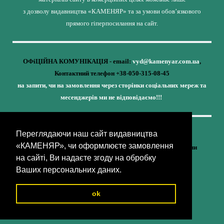
з дозволу видавництва «КАМЕНЯР» та за умови обов’язкового
прямого гіперпосилання на сайт.
ОФіЦІЙНА КОМУНІКАЦІЯ - email:
vyd@kamenyar.com.ua
,
Контактний телефон +38-050-315-08-45
на запити, чи на замовлення через сторінки соціальних мереж та
месенджерів ми не відповідаємо!!!
Переглядаючи наш сайт видавництва
Кожне наше видання - це внесок у спротив,
«КАМЕНЯР», чи оформлюєте замовлення
у збереження ідентичності та неминучу перемогу України
на сайті, Ви надаєте згоду на обробку
(видавництво «КАМЕНЯР»)
Ваших персональних даних.
ok