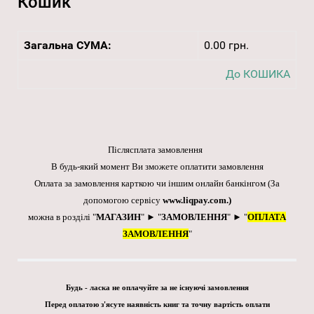
Кошик
Загальна СУМА:
0.00 грн.
До КОШИКА
Післясплата замовлення
В будь-який момент Ви зможете оплатити замовлення
Оплата за замовлення карткою чи іншим онлайн банкінгом
(За
допомогою сервісу
www.liqpay.com
.)
можна в розділі "
МАГАЗИН
" ► "
ЗАМОВЛЕННЯ
" ► "
ОПЛАТА
ЗАМОВЛЕННЯ
"
Будь - ласка не оплачуйте за не існуючі замовлення
Перед оплатою з'ясуте наявність книг та точну вартість оплати