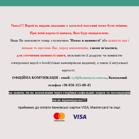
Увага!!! Вартість видань вказаних у каталозі-магазині може бути змінено.
При зміні вартості книжок, Вам буде повідомлено.
Якщо Ви замовляєте товар з позначкою "
Немає в наявності
" або
кількість три і
меньше то просимо Вас, перед замовленням,
з нами зв'язатися,
для уточнення наявності книги
, можливістю її додруку чи наявністю
електронної версії e-book(тільки каменярівські видання), а також її актуальної
вартості.
ОФіЦІЙНА КОМУНІКАЦІЯ - email:
vyd@kamenyar.com.ua
,
Контактний
телефон +38-050-315-08-45
на запити, чи на замовлення через сторінки соціальних мереж та месенджерів
ми не відповідаємо!!!
приймамо до оплати банківські картки VISA, Mastercard та інші.