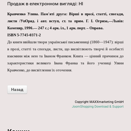
Продаж в електронном вигляді
:
НІ
Кравченко Уляна. Пам'яті друга: Вірші в прозі, статті, спогади,
листи /УпОряд. і авт. вступ, ст. та прим. Г. І. Огриза,—Львів:
Каменяр, 1996.— 247 с.; 4 арк. іл., 1 арк. порт.
–
Оправа.
ISBN 5-7745-0371-2
До книги ввійшли твори української письменниці (1860—1947): вірші
в прозі, статті та спогади, листи, що висвітлюють творчі й особисті
взаємини між нею та Іваном Франком. Книга — цінний причинок до
характеристики великого Івана Франка та його учениці Уляни
Кравченко, до висвітлення їх оточення.
Copyright MAXXmarketing GmbH
JoomShopping Download & Support