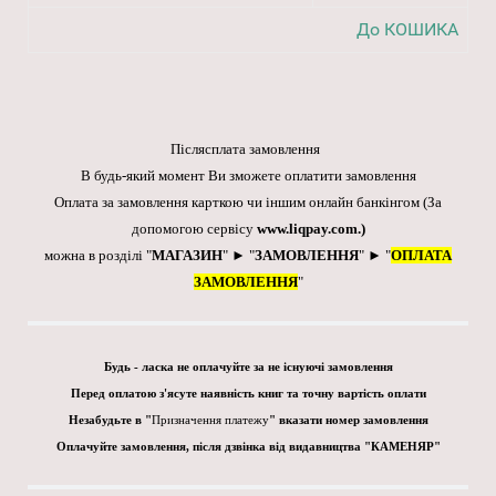
До КОШИКА
Післясплата замовлення
В будь-який момент Ви зможете оплатити замовлення
Оплата за замовлення карткою чи іншим онлайн банкінгом
(За
допомогою сервісу
www.liqpay.com
.)
можна в розділі "
МАГАЗИН
" ► "
ЗАМОВЛЕННЯ
" ► "
ОПЛАТА
ЗАМОВЛЕННЯ
"
Будь - ласка не оплачуйте за не існуючі замовлення
Перед оплатою з'ясуте наявність книг та точну вартість оплати
Незабудьте в "
Призначення платежу
" вказати номер замовлення
Оплачуйте замовлення, після дзвінка від видавництва "КАМЕНЯР"