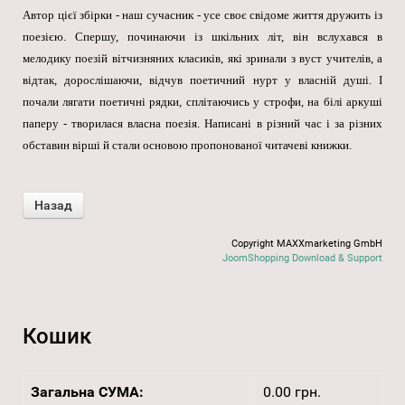
Автор цієї збірки - наш сучасник - усе своє свідоме життя дружить із
поезією. Спершу, починаючи із шкільних літ, він вслухався в
мелодику поезій вітчизняних класиків, які зринали з вуст учителів, а
відтак, дорослішаючи, відчув поетичний нурт у власній душі. І
почали лягати поетичні рядки, сплітаючись у строфи, на білі аркуші
паперу - творилася власна поезія. Написані в різний час і за різних
обставин вірші й стали основою пропонованої читачеві книжки.
Copyright MAXXmarketing GmbH
JoomShopping Download & Support
Кошик
Загальна СУМА:
0.00 грн.