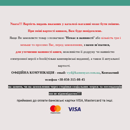
Увага!!! Вартість видань вказаних у каталозі-магазині може бути змінено.
При зміні вартості книжок, Вам буде повідомлено.
Якщо Ви замовляєте товар з позначкою "
Немає в наявності
" або
кількість три і
меньше то просимо Вас, перед замовленням,
з нами зв'язатися,
для уточнення наявності книги
, можливістю її додруку чи наявністю
електронної версії e-book(тільки каменярівські видання), а також її актуальної
вартості.
ОФіЦІЙНА КОМУНІКАЦІЯ - email:
vyd@kamenyar.com.ua
,
Контактний
телефон +38-050-315-08-45
на запити, чи на замовлення через сторінки соціальних мереж та месенджерів
ми не відповідаємо!!!
приймамо до оплати банківські картки VISA, Mastercard та інші.