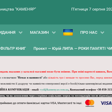
ництва "КАМЕНЯР"
П'ятниця 7 серпня 20
ИДАННЯ
МАГАЗИН
ПРО НАС
ФІЛЬТР КНИГ
Проєкт — Юрій ЛИПА — РОКИ ПАМ'ЯТІ ЧИ 
 видань вказаних у каталозі-магазині може бути змінено. При зміні вартості книжок, Вам
 з позначкою "
Немає в наявності
" або
кількість три і меньше то просимо Вас, перед замов
, можливістю її додруку чи наявністю електронної версії e-book(тільки каменярівські видання)
ІЙНА КОМУНІКАЦІЯ - email:
vyd@kamenyar.com.ua
,
Контактний телефон +38-050-315
пити, чи на замовлення через сторінки соціальних мереж та месенджерів ми не відповіда
приймамо до оплати банківські картки VISA, Mastercard та інші.