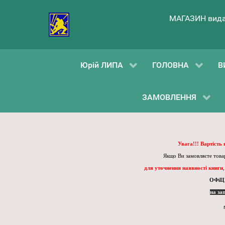
МАГАЗИН вида
Юрій ЛИПА
ГОЛОВНА
В
ЗАМОВЛЕННЯ
Увага!!! Вартість
Якщо Ви замовляєте товар
для уточнення наявності книги
ОФіЦ
на за