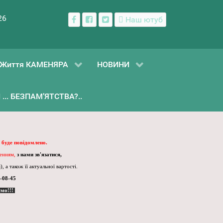
26
Наш ютуб
Життя КАМЕНЯРА
НОВИНИ
... БЕЗПАМ’ЯТСТВА?..
 буде повідомлено.
ленням,
з нами зв'язатися,
, а також її актуальної вартості.
-08-45
ємо!!!