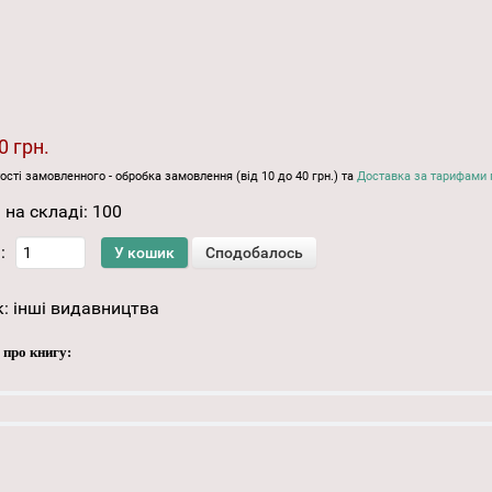
0 грн.
ості замовленного - обробка замовлення (від 10 до 40 грн.) та
Доставка за тарифами 
 на складі:
100
:
к:
інші видавництва
 про книгу: