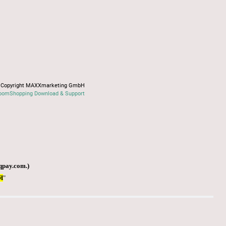
Copyright MAXXmarketing GmbH
oomShopping Download & Support
qpay.com
.)
Я
"