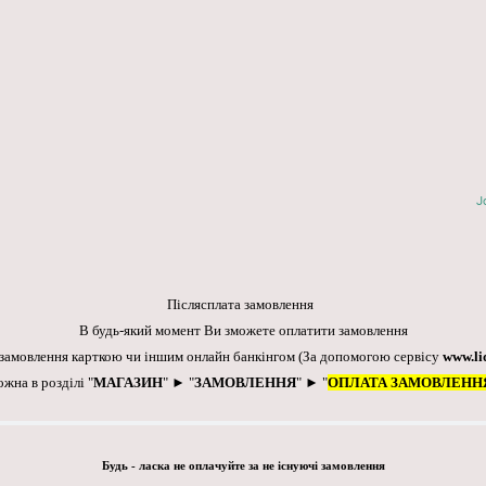
J
Післясплата замовлення
В будь-який момент Ви зможете оплатити замовлення
 замовлення карткою чи іншим онлайн банкінгом
(За допомогою сервісу
www.li
ожна в розділі "
МАГАЗИН
" ► "
ЗАМОВЛЕННЯ
" ► "
ОПЛАТА ЗАМОВЛЕНН
Будь - ласка не оплачуйте за не існуючі замовлення