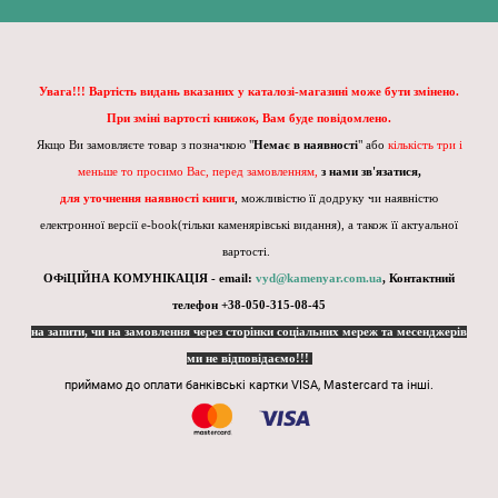
Увага!!! Вартість видань вказаних у каталозі-магазині може бути змінено.
При зміні вартості книжок, Вам буде повідомлено.
Якщо Ви замовляєте товар з позначкою "
Немає в наявності
" або
кількість три і
меньше то просимо Вас, перед замовленням,
з нами зв'язатися,
для уточнення наявності книги
, можливістю її додруку чи наявністю
електронної версії e-book(тільки каменярівські видання), а також її актуальної
вартості.
ОФіЦІЙНА КОМУНІКАЦІЯ - email:
vyd@kamenyar.com.ua
,
Контактний
телефон +38-050-315-08-45
на запити, чи на замовлення через сторінки соціальних мереж та месенджерів
ми не відповідаємо!!!
приймамо до оплати банківські картки VISA, Mastercard та інші.