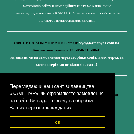
матеріалів сайту в комерційних цілях можливе лише
з дозволу видавництва «КАМЕНЯР» та за умови обов’язкового
прямого гіперпосилання на сайт.
ОФіЦІЙНА КОМУНІКАЦІЯ - email:
vyd@kamenyar.com.ua
,
Контактний телефон +38-050-315-08-45
на запити, чи на замовлення через сторінки соціальних мереж та
месенджерів ми не відповідаємо!!!
Переглядаючи наш сайт видавництва
Кожне наше видання - це внесок у спротив,
«КАМЕНЯР», чи оформлюєте замовлення
у збереження ідентичності та неминучу перемогу України
на сайті, Ви надаєте згоду на обробку
(видавництво «КАМЕНЯР»)
Ваших персональних даних.
ok