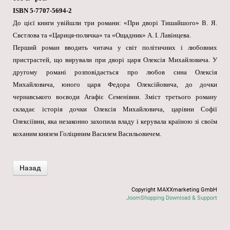
ISBN 5-7707-5694-2
До цієї книги увійшли три романи: «При дворі Тишайшого» В. Я.
Свєтлова та «Цариця-полячка» та «Ощадник» А. І. Лавінцева.
Перший роман вводить читача у світ політичних і любовних
пристрастей, що вирували при дворі царя Олексія Михайловича. У
другому романі розповідається про любов сина Олексія
Михайловича, юного царя Федора Олексійовича, до дочки
чернавського воєводи Агафіє Семенівни. Зміст третього роману
складає історія дочки Олексія Михайловича, царівни Софії
Олексіївни, яка незаконно захопила владу і керувала країною зі своїм
коханим князем Голіциним Василем Васильовичем.
Copyright MAXXmarketing GmbH
JoomShopping Download & Support