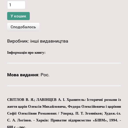
Виробник:
інші видавництва
Інформація про книгу:
Мова видання
:
Рос.
СВІТЛОВ В. Я.; ЛАВІНЦЕВ А. І. Хранитель: Історичні романи із
життя царів Олексія Михайловича, Федора Олексійовича і царівни
Софії Олексіївни Романових / Упоряд. П. Т. Згонніков; Худож.-іл.
С. А. Логінов. - Харків: Приватне підприємство «БІВМ», 1994. -
608 с. - рос.