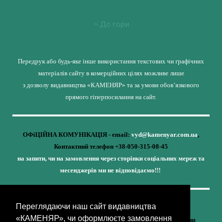
До гори
Передрук або будь-яке інше використання текстових чи графічних
матеріалів сайту в комерційних цілях можливе лише
з дозволу видавництва «КАМЕНЯР» та за умови обов’язкового
прямого гіперпосилання на сайт.
ОФіЦІЙНА КОМУНІКАЦІЯ - email:
vyd@kamenyar.com.ua
,
Контактний телефон +38-050-315-08-45
на запити, чи на замовлення через сторінки соціальних мереж та
месенджерів ми не відповідаємо!!!
Переглядаючи наш сайт видавництва
Кожне наше видання - це внесок у спротив,
«КАМЕНЯР», чи оформлюєте замовлення
у збереження ідентичності та неминучу перемогу України