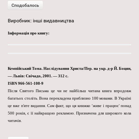
Виробник:
інші видавництва
Інформація про книгу:
Кемпійський Тома. Наслідування Христа/Пер. на укр. д-р Й. Боцян,
— Львів: Свічадо, 2001. — 312 с.
ISBN 966-561-108-9
Після Святого Письма це чи не найбільш читана книга впродовж
багатьох століть. Вона перекладена приблизно 100 мовами. В Україні
це вже п'яте видання. Сам факт, що ця книжко ‘живе і працює' понад
500 років, є її найкращою рекламою. Призначена для широкого кола
читачів.