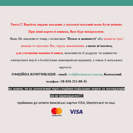
Увага!!! Вартість видань вказаних у каталозі-магазині може бути змінено.
При зміні вартості книжок, Вам буде повідомлено.
Якщо Ви замовляєте товар з позначкою "
Немає в наявності
" або
кількість три і
меньше то просимо Вас, перед замовленням,
з нами зв'язатися,
для уточнення наявності книги
, можливістю її додруку чи наявністю
електронної версії e-book(тільки каменярівські видання), а також її актуальної
вартості.
ОФіЦІЙНА КОМУНІКАЦІЯ - email:
vyd@kamenyar.com.ua
,
Контактний
телефон +38-050-315-08-45
на запити, чи на замовлення через сторінки соціальних мереж та месенджерів
ми не відповідаємо!!!
приймамо до оплати банківські картки VISA, Mastercard та інші.