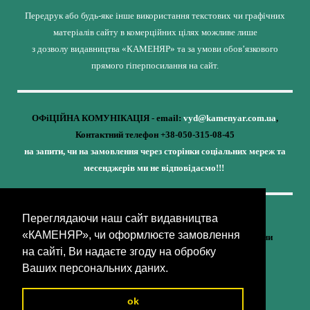
Передрук або будь-яке інше використання текстових чи графічних
матеріалів сайту в комерційних цілях можливе лише
з дозволу видавництва «КАМЕНЯР» та за умови обов’язкового
прямого гіперпосилання на сайт.
ОФіЦІЙНА КОМУНІКАЦІЯ - email:
vyd@kamenyar.com.ua
,
Контактний телефон +38-050-315-08-45
на запити, чи на замовлення через сторінки соціальних мереж та
месенджерів ми не відповідаємо!!!
Переглядаючи наш сайт видавництва
Кожне наше видання - це внесок у спротив,
«КАМЕНЯР», чи оформлюєте замовлення
у збереження ідентичності та неминучу перемогу України
на сайті, Ви надаєте згоду на обробку
(видавництво «КАМЕНЯР»)
Ваших персональних даних.
ok