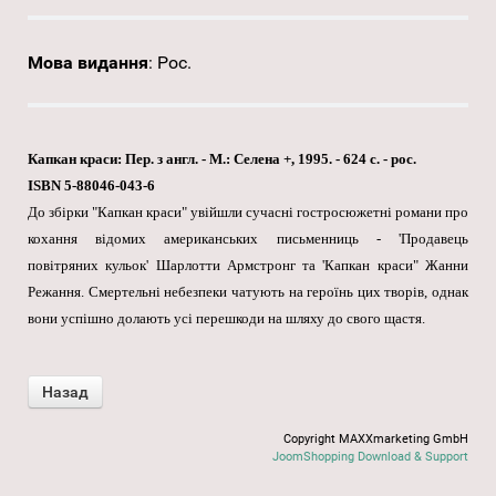
Мова видання
:
Рос.
Капкан краси: Пер. з англ. - М.: Селена +, 1995. - 624 с. - рос.
ISBN 5-88046-043-6
До збірки "Капкан краси" увійшли сучасні гостросюжетні романи про
кохання відомих американських письменниць - 'Продавець
повітряних кульок' Шарлотти Армстронг та 'Капкан краси" Жанни
Режання. Смертельні небезпеки чатують на героїнь цих творів, однак
вони успішно долають усі перешкоди на шляху до свого щастя.
Copyright MAXXmarketing GmbH
JoomShopping Download & Support