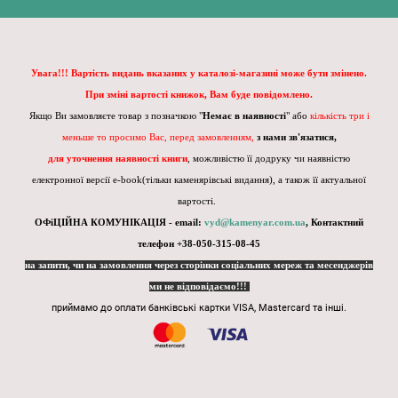
Увага!!! Вартість видань вказаних у каталозі-магазині може бути змінено.
При зміні вартості книжок, Вам буде повідомлено.
Якщо Ви замовляєте товар з позначкою "
Немає в наявності
" або
кількість три і
меньше то просимо Вас, перед замовленням,
з нами зв'язатися,
для уточнення наявності книги
, можливістю її додруку чи наявністю
електронної версії e-book(тільки каменярівські видання), а також її актуальної
вартості.
ОФіЦІЙНА КОМУНІКАЦІЯ - email:
vyd@kamenyar.com.ua
,
Контактний
телефон +38-050-315-08-45
на запити, чи на замовлення через сторінки соціальних мереж та месенджерів
ми не відповідаємо!!!
приймамо до оплати банківські картки VISA, Mastercard та інші.