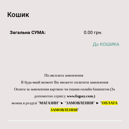
Кошик
Загальна СУМА:
0.00 грн.
До КОШИКА
Післясплата замовлення
В будь-який момент Ви зможете оплатити замовлення
Оплата за замовлення карткою чи іншим онлайн банкінгом
(За
допомогою сервісу
www.liqpay.com
.)
можна в розділі "
МАГАЗИН
" ► "
ЗАМОВЛЕННЯ
" ► "
ОПЛАТА
ЗАМОВЛЕННЯ
"