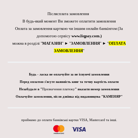
Післясплата замовлення
В будь-який момент Ви зможете оплатити замовлення
Оплата за замовлення карткою чи іншим онлайн банкінгом
(За
допомогою сервісу
www.liqpay.com
.)
можна в розділі "
МАГАЗИН
" ► "
ЗАМОВЛЕННЯ
" ► "
ОПЛАТА
ЗАМОВЛЕННЯ
"
Будь - ласка не оплачуйте за не існуючі замовлення
Перед оплатою з'ясуте наявність книг та точну вартість оплати
Незабудьте в "
Призначення платежу
" вказати номер замовлення
Оплачуйте замовлення, після дзвінка від видавництва "КАМЕНЯР"
приймамо до оплати банківські картки VISA, Mastercard та інші.