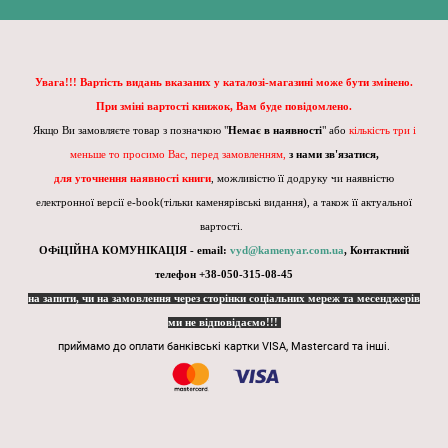
Увага!!! Вартість видань вказаних у каталозі-магазині може бути змінено.
При зміні вартості книжок, Вам буде повідомлено.
Якщо Ви замовляєте товар з позначкою "
Немає в наявності
" або
кількість три і
меньше то просимо Вас, перед замовленням,
з нами зв'язатися,
для уточнення наявності книги
, можливістю її додруку чи наявністю
електронної версії e-book(тільки каменярівські видання), а також її актуальної
вартості.
ОФіЦІЙНА КОМУНІКАЦІЯ - email:
vyd@kamenyar.com.ua
,
Контактний
телефон +38-050-315-08-45
на запити, чи на замовлення через сторінки соціальних мереж та месенджерів
ми не відповідаємо!!!
приймамо до оплати банківські картки VISA, Mastercard та інші.