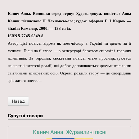
Канич Анна. Волошки серед терну: Худож.-докум. повість / Анна
Канич; післяслово П. Лехновського; худож. оформл. Г. І. Кадюк. —
Львів: Каменяр, 2000. — 133 с.: іл.
ISBN 5-7745-0849-8
Автор цієї повісті відома як поет-пісняр в Україні та далеко за її
межами. Пісні на її слова — в репертуарі багатьох співаків і творчих
колективів. За героями, сюжетами повісті чітко прослідковуються
конкретні життєві реалії, які добре доповнюються документальними
світлинами конкретних осіб. Окремі розділи твору — це своєрідний
зріз життя поетеси.
Супутні товари
Канич Анна. Журавлині пісні