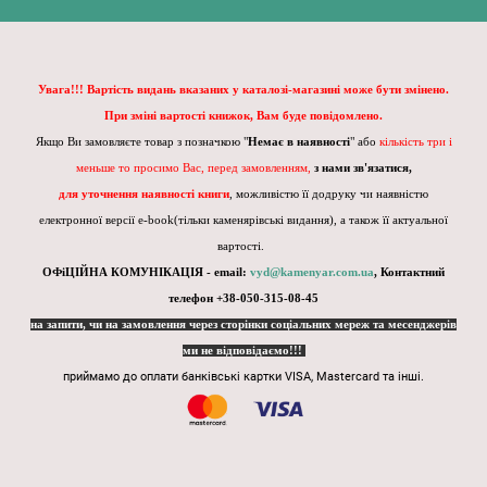
Увага!!! Вартість видань вказаних у каталозі-магазині може бути змінено.
При зміні вартості книжок, Вам буде повідомлено.
Якщо Ви замовляєте товар з позначкою "
Немає в наявності
" або
кількість три і
меньше то просимо Вас, перед замовленням,
з нами зв'язатися,
для уточнення наявності книги
, можливістю її додруку чи наявністю
електронної версії e-book(тільки каменярівські видання), а також її актуальної
вартості.
ОФіЦІЙНА КОМУНІКАЦІЯ - email:
vyd@kamenyar.com.ua
,
Контактний
телефон +38-050-315-08-45
на запити, чи на замовлення через сторінки соціальних мереж та месенджерів
ми не відповідаємо!!!
приймамо до оплати банківські картки VISA, Mastercard та інші.