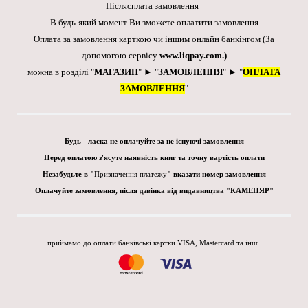
Післясплата замовлення
В будь-який момент Ви зможете оплатити замовлення
Оплата за замовлення карткою чи іншим онлайн банкінгом
(За
допомогою сервісу
www.liqpay.com
.)
можна в розділі "
МАГАЗИН
" ► "
ЗАМОВЛЕННЯ
" ► "
ОПЛАТА
ЗАМОВЛЕННЯ
"
Будь - ласка не оплачуйте за не існуючі замовлення
Перед оплатою з'ясуте наявність книг та точну вартість оплати
Незабудьте в "
Призначення платежу
" вказати номер замовлення
Оплачуйте замовлення, після дзвінка від видавництва "КАМЕНЯР"
приймамо до оплати банківські картки VISA, Mastercard та інші.