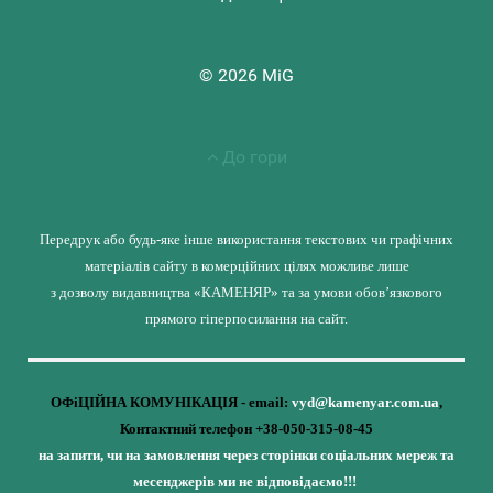
© 2026 MiG
До гори
Передрук або будь-яке інше використання текстових чи графічних
матеріалів сайту в комерційних цілях можливе лише
з дозволу видавництва «КАМЕНЯР» та за умови обов’язкового
прямого гіперпосилання на сайт.
ОФіЦІЙНА КОМУНІКАЦІЯ - email:
vyd@kamenyar.com.ua
,
Контактний телефон +38-050-315-08-45
на запити, чи на замовлення через сторінки соціальних мереж та
месенджерів ми не відповідаємо!!!