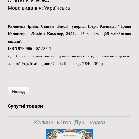
Стан книги
:
НОВА
Мова видання
:
Українська
Калинець Ірина. Євшан [Текст]; упоряд. Ігоря Калинця / Ірина
Калинець. - Львів : Каменяр, 2020. - 46 с. : іл. - (25 улюблених
віршів).
ISBN 978-966-607-539-1
До збірки ввійшли поезії відомої письменниці, громадської діячки,
великої Українки - Ірини Стасів-Калинець (1940-2012).
Супутні товари
Калинець Ігор. Дурні казки