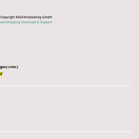
Copyright MAXXmarketing GmbH
oomShopping Download & Support
qpay.com
.)
Я
"