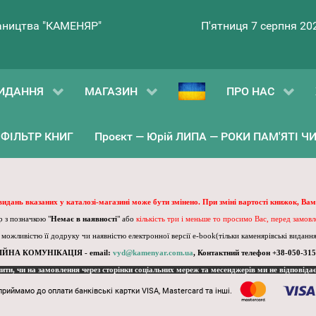
ництва "КАМЕНЯР"
П'ятниця 7 серпня 20
ИДАННЯ
МАГАЗИН
ПРО НАС
ФІЛЬТР КНИГ
Проєкт — Юрій ЛИПА — РОКИ ПАМ'ЯТІ ЧИ 
 видань вказаних у каталозі-магазині може бути змінено. При зміні вартості книжок, Вам
 з позначкою "
Немає в наявності
" або
кількість три і меньше то просимо Вас, перед замов
, можливістю її додруку чи наявністю електронної версії e-book(тільки каменярівські видання)
ІЙНА КОМУНІКАЦІЯ - email:
vyd@kamenyar.com.ua
,
Контактний телефон +38-050-315
пити, чи на замовлення через сторінки соціальних мереж та месенджерів ми не відповіда
приймамо до оплати банківські картки VISA, Mastercard та інші.