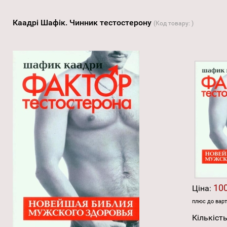
Каадрі Шафік. Чинник тестостерону
(Код товару:
)
100
Ціна:
плюс до варт
Кількість