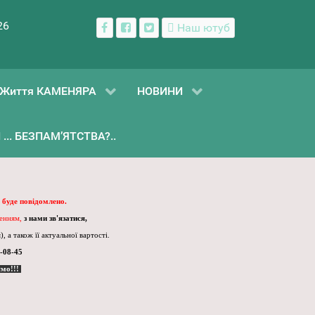
26
Наш ютуб
Життя КАМЕНЯРА
НОВИНИ
... БЕЗПАМ’ЯТСТВА?..
 буде повідомлено.
ленням,
з нами зв'язатися,
, а також її актуальної вартості.
-08-45
ємо!!!