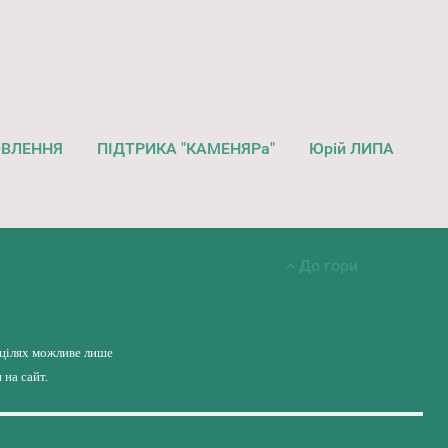
ОВЛЕННЯ
ПІДТРИКА "КАМЕНЯРа"
Юрій ЛИПА
До гори
 цілях можливе лише
на сайт.