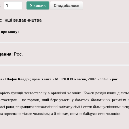
:
к:
інші видавництва
 про книгу:
дання
:
Рос.
 Шафік Каадрі; пров. з англ. - М.: РІПОЛ класик, 2007. - 336 с. - рос
ією функції тестостерону в організмі чоловіка. Кожен розділ книги ділитьс
Тестостерон – це гормон, який бере участь у багатьох біологічних реакціях
вгі роки, покращити психологічний клімат у сім'ї і стати більш успішним і н
 корисна не тільки чоловікам, а й жінкам, яким не байдуже стан чоловіка.