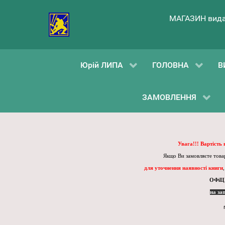
МАГАЗИН вида
Юрій ЛИПА
ГОЛОВНА
В
ЗАМОВЛЕННЯ
Увага!!! Вартість
Якщо Ви замовляєте товар
для уточнення наявності книги
ОФіЦ
на за