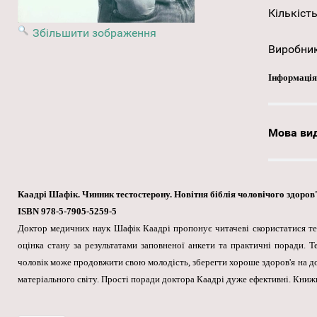
Кількість
Збільшити зображення
Виробни
Інформація
Мова ви
Каадрі Шафік. Чинник тестостерону. Новітня біблія чоловічого здоров'я /
ISBN 978-5-7905-5259-5
Доктор медичних наук Шафік Каадрі пропонує читачеві скористатися теор
оцінка стану за результатами заповненої анкети та практичні поради. 
чоловік може продовжити свою молодість, зберегти хороше здоров'я на до
матеріального світу. Прості поради доктора Каадрі дуже ефективні. Книжка