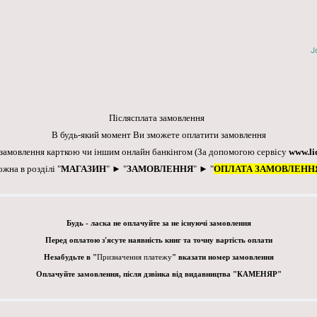
J
Післясплата замовлення
В будь-який момент Ви зможете оплатити замовлення
 замовлення карткою чи іншим онлайн банкінгом
(За допомогою сервісу
www.li
ожна в розділі "
МАГАЗИН
" ► "
ЗАМОВЛЕННЯ
" ► "
ОПЛАТА ЗАМОВЛЕНН
Будь - ласка не оплачуйте за не існуючі замовлення
Перед оплатою з'ясуте наявність книг та точну вартість оплати
Незабудьте в "
Призначення платежу
" вказати номер замовлення
Оплачуйте замовлення, після дзвінка від видавництва "КАМЕНЯР"