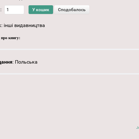
:
к:
інші видавництва
 про книгу:
дання
:
Польська
J