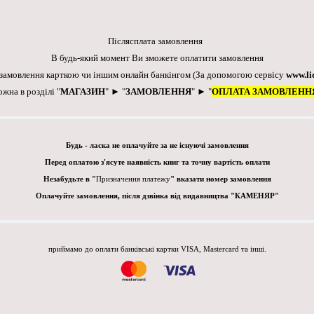
Післясплата замовлення
В будь-який момент Ви зможете оплатити замовлення
 замовлення карткою чи іншим онлайн банкінгом
(За допомогою сервісу
www.li
ожна в розділі "
МАГАЗИН
" ► "
ЗАМОВЛЕННЯ
" ► "
ОПЛАТА ЗАМОВЛЕНН
Будь - ласка не оплачуйте за не існуючі замовлення
Перед оплатою з'ясуте наявність книг та точну вартість оплати
Незабудьте в "
Призначення платежу
" вказати номер замовлення
Оплачуйте замовлення, після дзвінка від видавництва "КАМЕНЯР"
приймамо до оплати банківські картки VISA, Mastercard та інші.