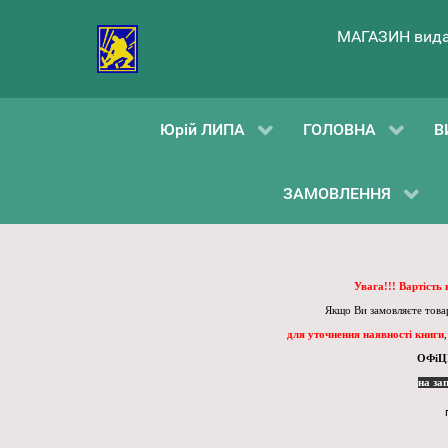
МАГАЗИН вида
Юрій ЛИПА
ГОЛОВНА
В
ЗАМОВЛЕННЯ
Увага!!! Вартість
Якщо Ви замовляєте товар
для уточнення наявності книги
ОФіЦ
на за