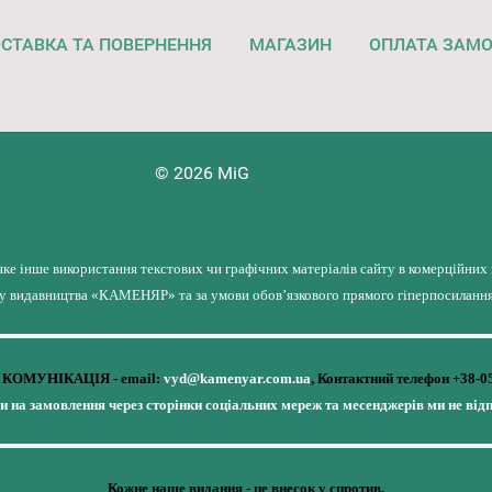
СТАВКА ТА ПОВЕРНЕННЯ
МАГАЗИН
ОПЛАТА ЗАМ
© 2026 MiG
яке інше використання текстових чи графічних матеріалів сайту в комерційних
лу видавництва «КАМЕНЯР» та за умови обов’язкового прямого гіперпосилання 
КОМУНІКАЦІЯ - email:
vyd@kamenyar.com.ua
,
Контактний телефон +38-0
чи на замовлення через сторінки соціальних мереж та месенджерів ми не від
Кожне наше видання - це внесок у спротив,