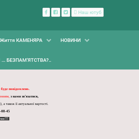
Наш ютуб
Життя КАМЕНЯРА
НОВИНИ
... БЕЗПАМ’ЯТСТВА?..
 буде повідомлено.
ленням,
з нами зв'язатися,
, а також її актуальної вартості.
-08-45
ємо!!!