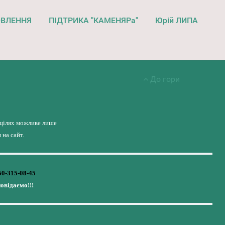
ОВЛЕННЯ
ПІДТРИКА "КАМЕНЯРа"
Юрій ЛИПА
До гори
 цілях можливе лише
на сайт.
50-315-08-45
повідаємо!!!