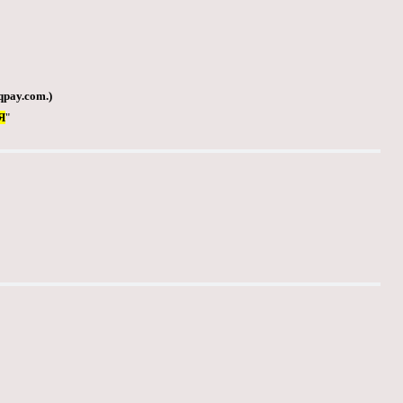
qpay.com
.)
Я
"