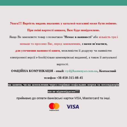
Увага!!! Вартість видань вказаних у каталозі-магазині може бути змінено.
При зміні вартості книжок, Вам буде повідомлено.
Якщо Ви замовляєте товар з позначкою "
Немає в наявності
" або
кількість три і
меньше то просимо Вас, перед замовленням,
з нами зв'язатися,
для уточнення наявності книги
, можливістю її додруку чи наявністю
електронної версії e-book(тільки каменярівські видання), а також її актуальної
вартості.
ОФіЦІЙНА КОМУНІКАЦІЯ - email:
vyd@kamenyar.com.ua
,
Контактний
телефон +38-050-315-08-45
на запити, чи на замовлення через сторінки соціальних мереж та месенджерів
ми не відповідаємо!!!
приймамо до оплати банківські картки VISA, Mastercard та інші.