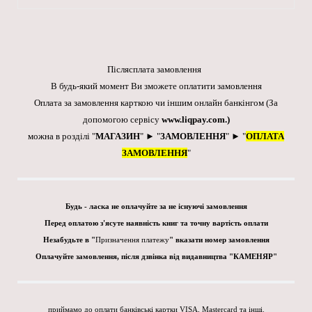
Післясплата замовлення
В будь-який момент Ви зможете оплатити замовлення
Оплата за замовлення карткою чи іншим онлайн банкінгом
(За
допомогою сервісу
www.liqpay.com
.)
можна в розділі "
МАГАЗИН
" ► "
ЗАМОВЛЕННЯ
" ► "
ОПЛАТА
ЗАМОВЛЕННЯ
"
Будь - ласка не оплачуйте за не існуючі замовлення
Перед оплатою з'ясуте наявність книг та точну вартість оплати
Незабудьте в "
Призначення платежу
" вказати номер замовлення
Оплачуйте замовлення, після дзвінка від видавництва "КАМЕНЯР"
приймамо до оплати банківські картки VISA, Mastercard та інші.