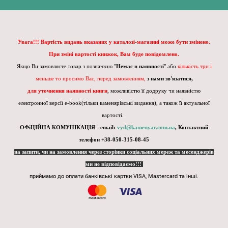
Увага!!! Вартість видань вказаних у каталозі-магазині може бути змінено.
При зміні вартості книжок, Вам буде повідомлено.
Якщо Ви замовляєте товар з позначкою "
Немає в наявності
" або
кількість три і
меньше то просимо Вас, перед замовленням,
з нами зв'язатися,
для уточнення наявності книги
, можливістю її додруку чи наявністю
електронної версії e-book(тільки каменярівські видання), а також її актуальної
вартості.
ОФіЦІЙНА КОМУНІКАЦІЯ - email:
vyd@kamenyar.com.ua
,
Контактний
телефон +38-050-315-08-45
на запити, чи на замовлення через сторінки соціальних мереж та месенджерів
ми не відповідаємо!!!
приймамо до оплати банківські картки VISA, Mastercard та інші.