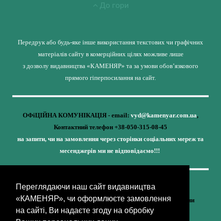
До гори
Передрук або будь-яке інше використання текстових чи графічних
матеріалів сайту в комерційних цілях можливе лише
з дозволу видавництва «КАМЕНЯР» та за умови обов’язкового
прямого гіперпосилання на сайт.
ОФіЦІЙНА КОМУНІКАЦІЯ - email:
vyd@kamenyar.com.ua
,
Контактний телефон +38-050-315-08-45
на запити, чи на замовлення через сторінки соціальних мереж та
месенджерів ми не відповідаємо!!!
Переглядаючи наш сайт видавництва
Кожне наше видання - це внесок у спротив,
«КАМЕНЯР», чи оформлюєте замовлення
у збереження ідентичності та неминучу перемогу України
на сайті, Ви надаєте згоду на обробку
(видавництво «КАМЕНЯР»)