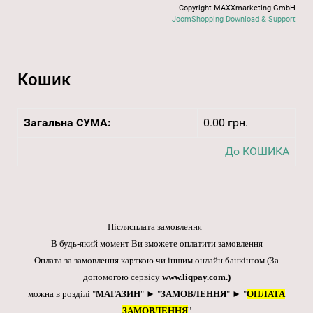
Copyright MAXXmarketing GmbH
JoomShopping Download & Support
Кошик
Загальна СУМА:
0.00 грн.
До КОШИКА
Післясплата замовлення
В будь-який момент Ви зможете оплатити замовлення
Оплата за замовлення карткою чи іншим онлайн банкінгом
(За
допомогою сервісу
www.liqpay.com
.)
можна в розділі "
МАГАЗИН
" ► "
ЗАМОВЛЕННЯ
" ► "
ОПЛАТА
ЗАМОВЛЕННЯ
"