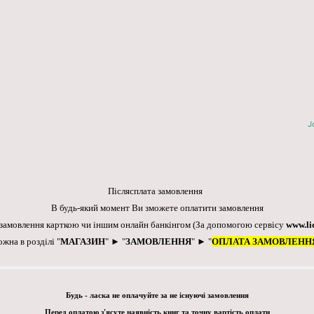
J
Післясплата замовлення
В будь-який момент Ви зможете оплатити замовлення
 замовлення карткою чи іншим онлайн банкінгом
(За допомогою сервісу
www.li
ожна в розділі "
МАГАЗИН
" ► "
ЗАМОВЛЕННЯ
" ► "
ОПЛАТА ЗАМОВЛЕНН
Будь - ласка не оплачуйте за не існуючі замовлення
Перед оплатою з'ясуте наявність книг та точну вартість оплати