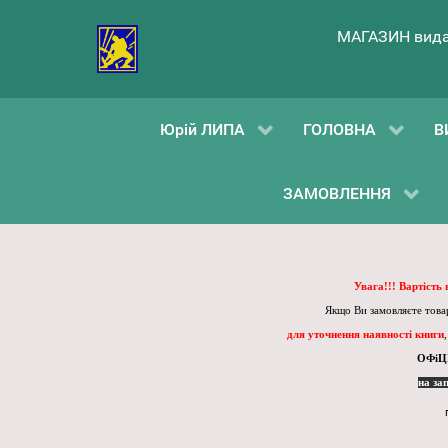
МАГАЗИН вида
Юрій ЛИПА
ГОЛОВНА
В
ЗАМОВЛЕННЯ
Увага!!! Вартість
Якщо Ви замовляєте товар
для уточнення наявності книги
ОФіЦ
на за