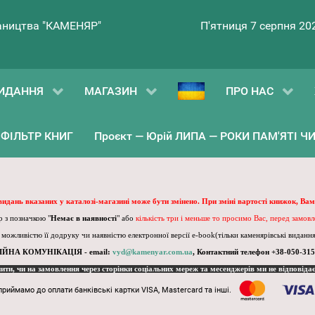
ництва "КАМЕНЯР"
П'ятниця 7 серпня 20
ИДАННЯ
МАГАЗИН
ПРО НАС
ФІЛЬТР КНИГ
Проєкт — Юрій ЛИПА — РОКИ ПАМ'ЯТІ ЧИ 
 видань вказаних у каталозі-магазині може бути змінено. При зміні вартості книжок, Вам
 з позначкою "
Немає в наявності
" або
кількість три і меньше то просимо Вас, перед замов
, можливістю її додруку чи наявністю електронної версії e-book(тільки каменярівські видання)
ІЙНА КОМУНІКАЦІЯ - email:
vyd@kamenyar.com.ua
,
Контактний телефон +38-050-315
пити, чи на замовлення через сторінки соціальних мереж та месенджерів ми не відповіда
приймамо до оплати банківські картки VISA, Mastercard та інші.