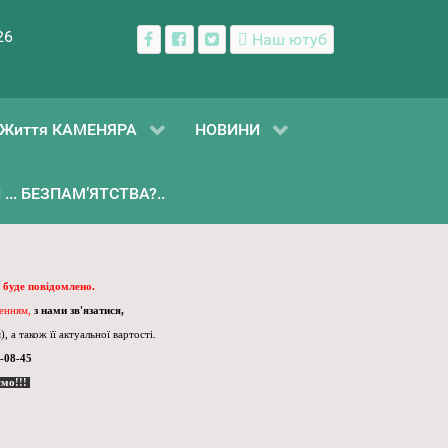
26
Наш ютуб
Життя КАМЕНЯРА
НОВИНИ
... БЕЗПАМ’ЯТСТВА?..
 буде повідомлено.
ленням,
з нами зв'язатися,
, а також її актуальної вартості.
-08-45
ємо!!!