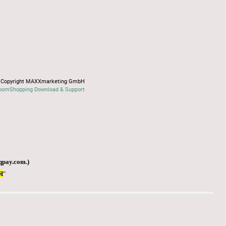
Copyright MAXXmarketing GmbH
oomShopping Download & Support
qpay.com
.)
Я
"