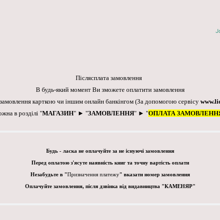
J
Післясплата замовлення
В будь-який момент Ви зможете оплатити замовлення
 замовлення карткою чи іншим онлайн банкінгом
(За допомогою сервісу
www.li
ожна в розділі "
МАГАЗИН
" ► "
ЗАМОВЛЕННЯ
" ► "
ОПЛАТА ЗАМОВЛЕНН
Будь - ласка не оплачуйте за не існуючі замовлення
Перед оплатою з'ясуте наявність книг та точну вартість оплати
Незабудьте в "
Призначення платежу
" вказати номер замовлення
Оплачуйте замовлення, після дзвінка від видавництва "КАМЕНЯР"