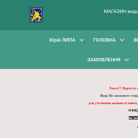
МАГАЗИН вида
Юрій ЛИПА
ГОЛОВНА
В
ЗАМОВЛЕННЯ
Увага!!! Вартість
Якщо Ви замовляєте товар
для уточнення наявності книги
ОФіЦ
на за