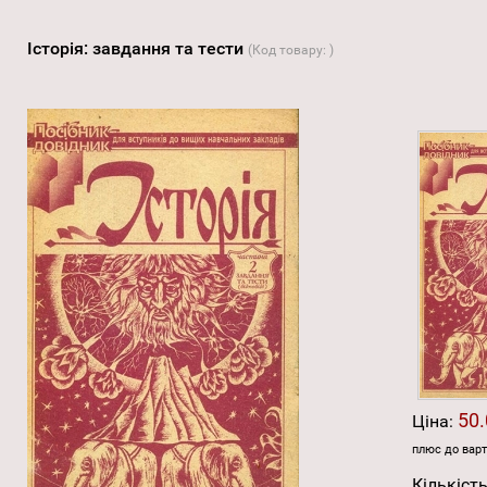
Історія: завдання та тести
(Код товару:
)
50.
Ціна:
плюс до варт
Кількість