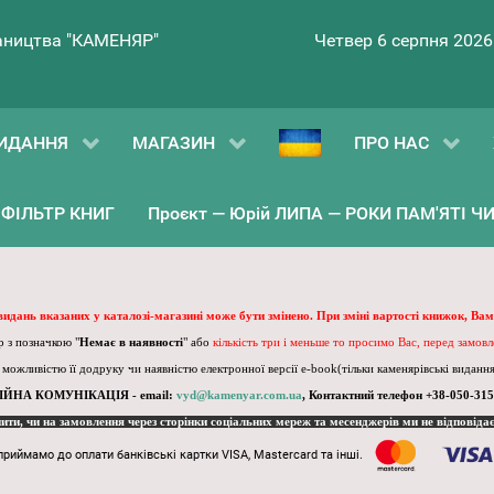
ництва "КАМЕНЯР"
Четвер 6 серпня 2026
ИДАННЯ
МАГАЗИН
ПРО НАС
ФІЛЬТР КНИГ
Проєкт — Юрій ЛИПА — РОКИ ПАМ'ЯТІ ЧИ 
 видань вказаних у каталозі-магазині може бути змінено. При зміні вартості книжок, Вам
 з позначкою "
Немає в наявності
" або
кількість три і меньше то просимо Вас, перед замов
, можливістю її додруку чи наявністю електронної версії e-book(тільки каменярівські видання)
ІЙНА КОМУНІКАЦІЯ - email:
vyd@kamenyar.com.ua
,
Контактний телефон +38-050-315
пити, чи на замовлення через сторінки соціальних мереж та месенджерів ми не відповіда
приймамо до оплати банківські картки VISA, Mastercard та інші.