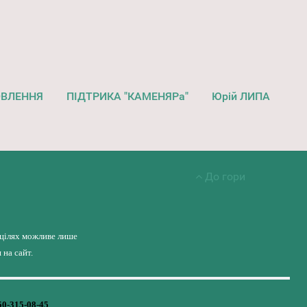
ОВЛЕННЯ
ПІДТРИКА "КАМЕНЯРа"
Юрій ЛИПА
До гори
 цілях можливе лише
на сайт.
50-315-08-45