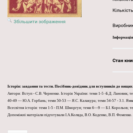
Кількість
Збільшити зображення
Виробни
Інформація
Стан кни
Історія: завдання та тести. Посібник-довідник для вступників до вищих 
Автори: Вступ - С.В. Черненко. Історія України: теми 1-5 -Б.Д. Лановик; т
40-49 — Ю.А. Горбань; теми 50-53 — Я.С. Калакура; теми 54-57 - 3.1. Ямк
Всесвітня історія: теми 1-5 - П.М. Шморгун; теми 6—9 — Б.І. Корольов; те
Допоміжні матеріали підготували І.А.Коляда, В.О. Коденко, В.П. Фоменко.