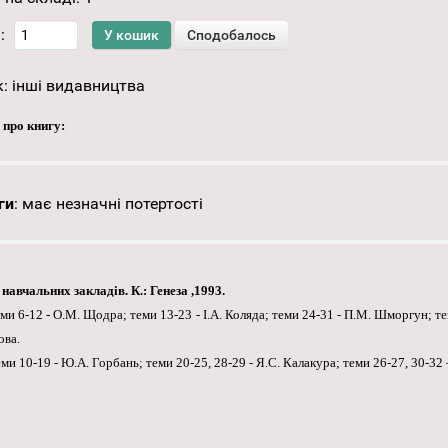
:
к:
інші видавництва
 про книгу:
ги
:
має незначні потертості
навчальних закладів. К.: Генеза ,1993.
еми 6-12 - О.М. Щодра; теми 13-23 - І.А. Коляда; теми 24-31 - П.М. Шморгун; те
ова.
ми 10-19 - Ю.А. Горбань; теми 20-25, 28-29 - Я.С. Калакура; теми 26-27, 30-32 