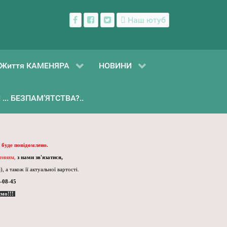
Наш ютуб
Життя КАМЕНЯРА
НОВИНИ
... БЕЗПАМ’ЯТСТВА?..
 буде повідомлено.
ленням,
з нами зв'язатися,
, а також її актуальної вартості.
-08-45
ємо!!!