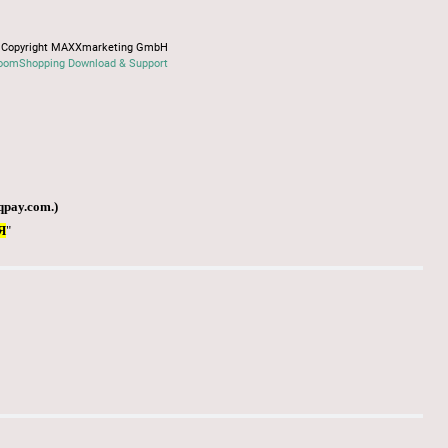
Copyright MAXXmarketing GmbH
oomShopping Download & Support
qpay.com
.)
Я
"