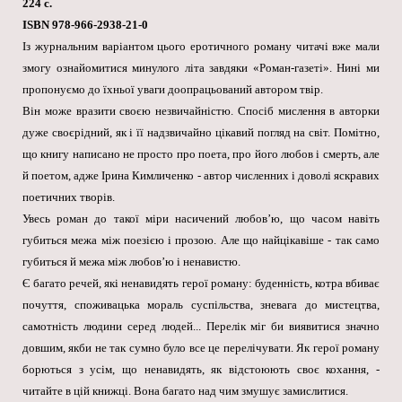
224 с.
ISBN 978-966-2938-21-0
Із журнальним варіантом цього еротичного роману читачі вже мали
змогу ознайомитися минулого літа завдяки «Роман-газеті». Нині ми
пропонуємо до їхньої уваги доопрацьований автором твір.
Він може вразити своєю незвичайністю. Спосіб мислення в авторки
дуже своєрідний, як і її надзвичайно цікавий погляд на світ. Помітно,
що книгу написано не просто про поета, про його любов і смерть, але
й поетом, адже Ірина Кимличенко - автор численних і доволі яскравих
поетичних творів.
Увесь роман до такої міри насичений любов’ю, що часом навіть
губиться межа між поезією і прозою. Але що найцікавіше - так само
губиться й межа між любов’ю і ненавистю.
Є багато речей, які ненавидять герої роману: буденність, котра вбиває
почуття, споживацька мораль суспільства, зневага до мистецтва,
самотність людини серед людей... Перелік міг би виявитися значно
довшим, якби не так сумно було все це перелічувати. Як герої роману
борються з усім, що ненавидять, як відстоюють своє кохання, -
читайте в цій книжці. Вона багато над чим змушує замислитися.