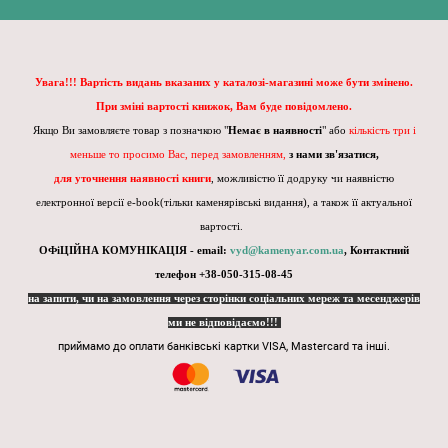
Увага!!! Вартість видань вказаних у каталозі-магазині може бути змінено.
При зміні вартості книжок, Вам буде повідомлено.
Якщо Ви замовляєте товар з позначкою "
Немає в наявності
" або
кількість три і
меньше то просимо Вас, перед замовленням,
з нами зв'язатися,
для уточнення наявності книги
, можливістю її додруку чи наявністю
електронної версії e-book(тільки каменярівські видання), а також її актуальної
вартості.
ОФіЦІЙНА КОМУНІКАЦІЯ - email:
vyd@kamenyar.com.ua
,
Контактний
телефон +38-050-315-08-45
на запити, чи на замовлення через сторінки соціальних мереж та месенджерів
ми не відповідаємо!!!
приймамо до оплати банківські картки VISA, Mastercard та інші.