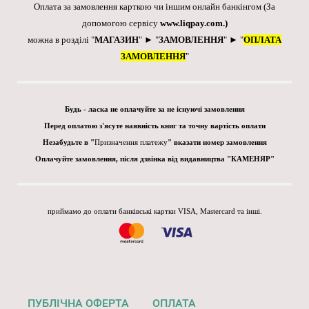
Оплата за замовлення карткою чи іншим онлайн банкінгом
(За
допомогою сервісу
www.liqpay.com
.)
можна в розділі "
МАГАЗИН
" ► "
ЗАМОВЛЕННЯ
" ► "
ОПЛАТА
ЗАМОВЛЕННЯ
"
Будь - ласка не оплачуйте за не існуючі замовлення
Перед оплатою з'ясуте наявність книг та точну вартість оплати
Незабудьте в "
Призначення платежу
" вказати номер замовлення
Оплачуйте замовлення, після дзвінка від видавництва "КАМЕНЯР"
приймамо до оплати банківські картки VISA, Mastercard та інші.
ПУБЛІЧНА ОФЕРТА
ОПЛАТА