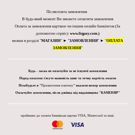
Післясплата замовлення
В будь-який момент Ви зможете оплатити замовлення
Оплата за замовлення карткою чи іншим онлайн банкінгом
(За
допомогою сервісу
www.liqpay.com
.)
можна в розділі "
МАГАЗИН
" ► "
ЗАМОВЛЕННЯ
" ► "
ОПЛАТА
ЗАМОВЛЕННЯ
"
Будь - ласка не оплачуйте за не існуючі замовлення
Перед оплатою з'ясуте наявність книг та точну вартість оплати
Незабудьте в "
Призначення платежу
" вказати номер замовлення
Оплачуйте замовлення, після дзвінка від видавництва "КАМЕНЯР"
приймамо до оплати банківські картки VISA, Mastercard та інші.