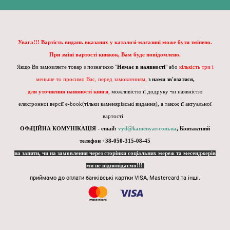
Увага!!! Вартість видань вказаних у каталозі-магазині може бути змінено.
При зміні вартості книжок, Вам буде повідомлено.
Якщо Ви замовляєте товар з позначкою "
Немає в наявності
" або
кількість три і
меньше то просимо Вас, перед замовленням,
з нами зв'язатися,
для уточнення наявності книги
, можливістю її додруку чи наявністю
електронної версії e-book(тільки каменярівські видання), а також її актуальної
вартості.
ОФіЦІЙНА КОМУНІКАЦІЯ - email:
vyd@kamenyar.com.ua
,
Контактний
телефон +38-050-315-08-45
на запити, чи на замовлення через сторінки соціальних мереж та месенджерів
ми не відповідаємо!!!
приймамо до оплати банківські картки VISA, Mastercard та інші.