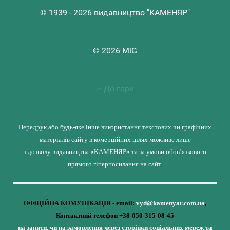
© 1939 - 2026 видавництво "КАМЕНЯР"
© 2026 MiG
До гори
Передрук або будь-яке інше використання текстових чи графічних
матеріалів сайту в комерційних цілях можливе лише
з дозволу видавництва «КАМЕНЯР» та за умови обов’язкового
прямого гіперпосилання на сайт.
ОФіЦІЙНА КОМУНІКАЦІЯ - email:
vyd@kamenyar.com.ua
,
Контактний телефон +38-050-315-08-45
на запити, чи на замовлення через сторінки соціальних мереж та