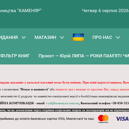
ництва "КАМЕНЯР"
Четвер 6 серпня 2026
ИДАННЯ
МАГАЗИН
ПРО НАС
ФІЛЬТР КНИГ
Проєкт — Юрій ЛИПА — РОКИ ПАМ'ЯТІ ЧИ 
 видань вказаних у каталозі-магазині може бути змінено. При зміні вартості книжок, Вам
 з позначкою "
Немає в наявності
" або
кількість три і меньше то просимо Вас, перед замов
, можливістю її додруку чи наявністю електронної версії e-book(тільки каменярівські видання)
ІЙНА КОМУНІКАЦІЯ - email:
vyd@kamenyar.com.ua
,
Контактний телефон +38-050-315
пити, чи на замовлення через сторінки соціальних мереж та месенджерів ми не відповіда
приймамо до оплати банківські картки VISA, Mastercard та інші.