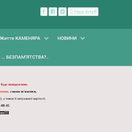
Наш ютуб
Життя КАМЕНЯРА
НОВИНИ
... БЕЗПАМ’ЯТСТВА?..
 буде повідомлено.
ленням,
з нами зв'язатися,
, а також її актуальної вартості.
-08-45
ємо!!!