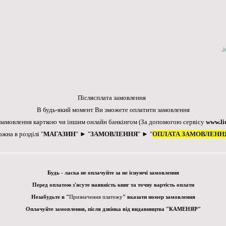
J
Післясплата замовлення
В будь-який момент Ви зможете оплатити замовлення
 замовлення карткою чи іншим онлайн банкінгом
(За допомогою сервісу
www.li
ожна в розділі "
МАГАЗИН
" ► "
ЗАМОВЛЕННЯ
" ► "
ОПЛАТА ЗАМОВЛЕНН
Будь - ласка не оплачуйте за не існуючі замовлення
Перед оплатою з'ясуте наявність книг та точну вартість оплати
Незабудьте в "
Призначення платежу
" вказати номер замовлення
Оплачуйте замовлення, після дзвінка від видавництва "КАМЕНЯР"