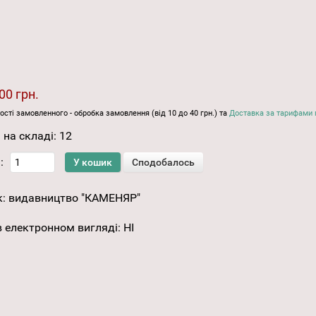
00 грн.
ості замовленного - обробка замовлення (від 10 до 40 грн.) та
Доставка за тарифами 
 на складі:
12
:
к:
видавництво "КАМЕНЯР"
 електронном вигляді
:
НІ