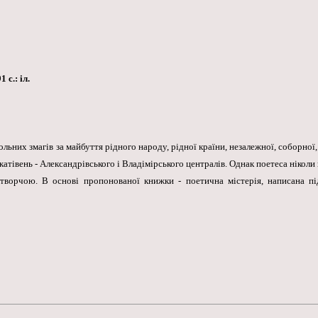
 с.: іл.
льних змагів за майбуття рідного народу, рідної країни, незалежної, соборної, 
тівень - Александрівського і Владімірського централів. Однак поетеса ніколи н
творчою. В основі пропонованої книжки - поетична містерія, написана пі