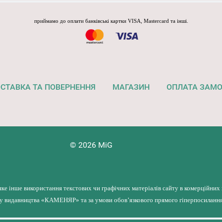
приймамо до оплати банківські картки VISA, Mastercard та інші.
СТАВКА ТА ПОВЕРНЕННЯ
МАГАЗИН
ОПЛАТА ЗАМ
© 2026 MiG
яке інше використання текстових чи графічних матеріалів сайту в комерційних
лу видавництва «КАМЕНЯР» та за умови обов’язкового прямого гіперпосилання 