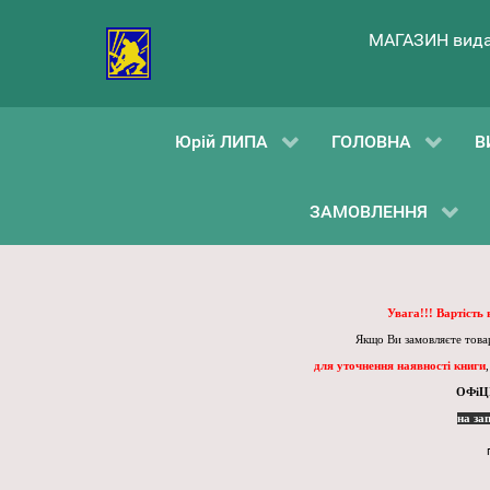
МАГАЗИН вида
Юрій ЛИПА
ГОЛОВНА
В
ЗАМОВЛЕННЯ
Увага!!! Вартість
Якщо Ви замовляєте товар
для уточнення наявності книги
ОФіЦ
на за