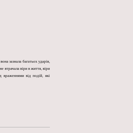
вона зазнала багатьох ударів,
е втрачала віри в життя, віри
д враженнями від подій, які