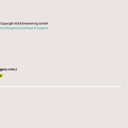
Copyright MAXXmarketing GmbH
oomShopping Download & Support
qpay.com
.)
Я
"