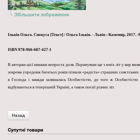
Збільшити зображення
Ільків Ольга. Спокуса [Текст] / Ольга Ільків. - Львів : Каменяр, 2017. -91
ISBN 978-966-607-427-1
В авторки цієї книжки непроста доля. Поринувши ще з юніх літ у вир визво
зокрема упродовж багатьох років пізнала «радість» страшних совєтських ка
в Господа і завжди залишалась Особистістю, до того ж Особистістю 
відбуваються в теперішній Україні, а також поезії різних літ.
Супутні товари