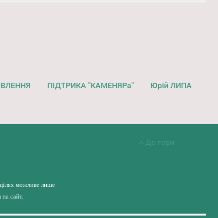
ОВЛЕННЯ
ПІДТРИКА "КАМЕНЯРа"
Юрій ЛИПА
До гори
 цілях можливе лише
на сайт.