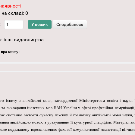
наявності
 на складі:
0
:
к:
інші видавництва
 про книгу:
го іспиту з англійської мови, затвердженої Міністерством освіти і науки
 та викладання іноземних мов НАН України у сфері професійної комунікації,
гає системно засвоїти сучасну лексику й граматику англійської мови науки,
ання англійською мовою з урахуванням її культурної специфіки. Матеріал вик
може подальшому вдосконаленню фахової комунікативної компетенції вітчизня