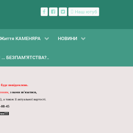
Наш ютуб
Життя КАМЕНЯРА
НОВИНИ
... БЕЗПАМ’ЯТСТВА?..
 буде повідомлено.
ленням,
з нами зв'язатися,
, а також її актуальної вартості.
-08-45
ємо!!!