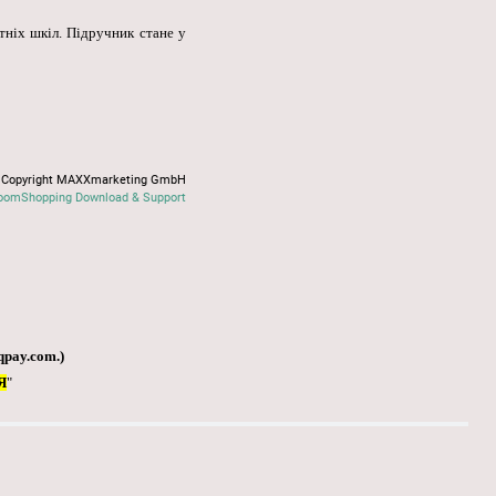
ітніх шкіл. Підручник стане у
Copyright MAXXmarketing GmbH
oomShopping Download & Support
qpay.com
.)
Я
"