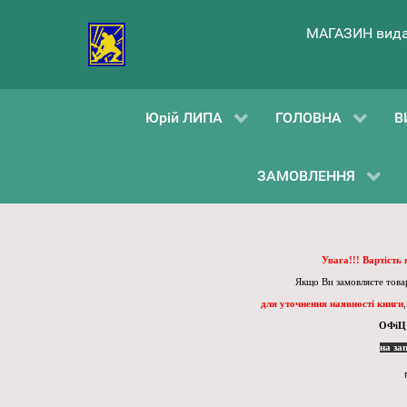
МАГАЗИН вида
Юрій ЛИПА
ГОЛОВНА
В
ЗАМОВЛЕННЯ
Увага!!! Вартість
Якщо Ви замовляєте товар
для уточнення наявності книги
ОФіЦ
на за