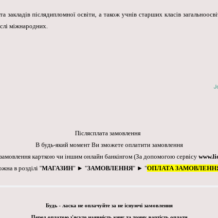
та закладів післядипломної освіти, а також учнів старших класів загальноосв
числі міжнародних.
J
Післясплата замовлення
В будь-який момент Ви зможете оплатити замовлення
 замовлення карткою чи іншим онлайн банкінгом
(За допомогою сервісу
www.li
ожна в розділі "
МАГАЗИН
" ► "
ЗАМОВЛЕННЯ
" ► "
ОПЛАТА ЗАМОВЛЕНН
Будь - ласка не оплачуйте за не існуючі замовлення
Перед оплатою з'ясуте наявність книг та точну вартість оплати