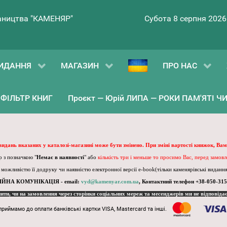
ництва "КАМЕНЯР"
Субота 8 серпня 2026
ИДАННЯ
МАГАЗИН
ПРО НАС
ФІЛЬТР КНИГ
Проєкт — Юрій ЛИПА — РОКИ ПАМ'ЯТІ ЧИ 
 видань вказаних у каталозі-магазині може бути змінено. При зміні вартості книжок, Вам
 з позначкою "
Немає в наявності
" або
кількість три і меньше то просимо Вас, перед замов
, можливістю її додруку чи наявністю електронної версії e-book(тільки каменярівські видання)
ІЙНА КОМУНІКАЦІЯ - email:
vyd@kamenyar.com.ua
,
Контактний телефон +38-050-315
пити, чи на замовлення через сторінки соціальних мереж та месенджерів ми не відповіда
приймамо до оплати банківські картки VISA, Mastercard та інші.