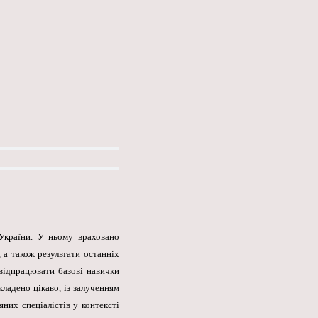
 України. У ньому враховано
 а також результати останніх
 відпрацювати базові навички
ладено цікаво, із залученням
них спеціалістів у контексті