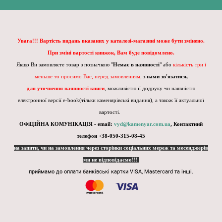
Увага!!! Вартість видань вказаних у каталозі-магазині може бути змінено.
При зміні вартості книжок, Вам буде повідомлено.
Якщо Ви замовляєте товар з позначкою "
Немає в наявності
" або
кількість три і
меньше то просимо Вас, перед замовленням,
з нами зв'язатися,
для уточнення наявності книги
, можливістю її додруку чи наявністю
електронної версії e-book(тільки каменярівські видання), а також її актуальної
вартості.
ОФіЦІЙНА КОМУНІКАЦІЯ - email:
vyd@kamenyar.com.ua
,
Контактний
телефон +38-050-315-08-45
на запити, чи на замовлення через сторінки соціальних мереж та месенджерів
ми не відповідаємо!!!
приймамо до оплати банківські картки VISA, Mastercard та інші.