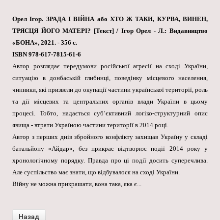
Орел Ігор. ЗРАДА І ВІЙНА або ХТО Ж ТАКИ, КУРВА, ВИНЕН,
ТРЯСЦЯ ЙОГО МАТЕРІ? [Текст] / Ігор Орел - Л.: Видавництво
«БОНА», 2021. - 356 с.
ISBN 978-617-7815-61-6
Автор розглядає передумови російської агресії на сході України,
ситуацію в донбаській глибинці, поведінку місцевого населення,
чинники, які призвели до окупації частини української території, роль
та дії місцевих та центральних органів влади України в цьому
процесі. Тобто, надається суб’єктивний логіко-структурний опис
явища - втрати Україною частини території в 2014 році.
Автор з перших днів збройного конфлікту захищав Україну у складі
батальйону «Айдар», без прикрас відтворює події 2014 року у
хронологічному порядку. Правда про ці події досить суперечлива.
Але суспільство має знати, що відбувалося на сході України.
Війну не можна прикрашати, вона така, яка є...