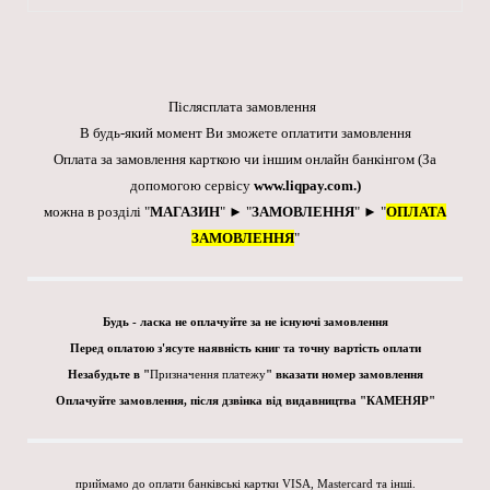
Післясплата замовлення
В будь-який момент Ви зможете оплатити замовлення
Оплата за замовлення карткою чи іншим онлайн банкінгом
(За
допомогою сервісу
www.liqpay.com
.)
можна в розділі "
МАГАЗИН
" ► "
ЗАМОВЛЕННЯ
" ► "
ОПЛАТА
ЗАМОВЛЕННЯ
"
Будь - ласка не оплачуйте за не існуючі замовлення
Перед оплатою з'ясуте наявність книг та точну вартість оплати
Незабудьте в "
Призначення платежу
" вказати номер замовлення
Оплачуйте замовлення, після дзвінка від видавництва "КАМЕНЯР"
приймамо до оплати банківські картки VISA, Mastercard та інші.