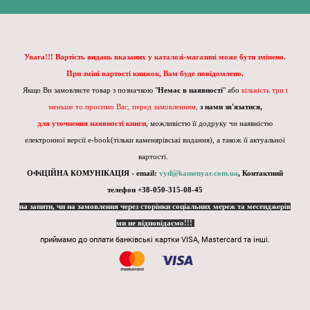
Увага!!! Вартість видань вказаних у каталозі-магазині може бути змінено.
При зміні вартості книжок, Вам буде повідомлено.
Якщо Ви замовляєте товар з позначкою "
Немає в наявності
" або
кількість три і
меньше то просимо Вас, перед замовленням,
з нами зв'язатися,
для уточнення наявності книги
, можливістю її додруку чи наявністю
електронної версії e-book(тільки каменярівські видання), а також її актуальної
вартості.
ОФіЦІЙНА КОМУНІКАЦІЯ - email:
vyd@kamenyar.com.ua
,
Контактний
телефон +38-050-315-08-45
на запити, чи на замовлення через сторінки соціальних мереж та месенджерів
ми не відповідаємо!!!
приймамо до оплати банківські картки VISA, Mastercard та інші.