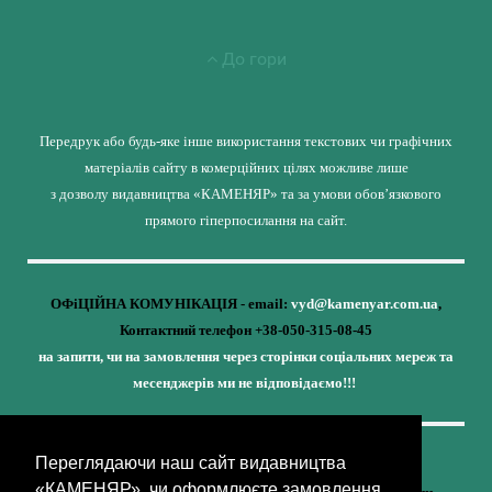
До гори
Передрук або будь-яке інше використання текстових чи графічних
матеріалів сайту в комерційних цілях можливе лише
з дозволу видавництва «КАМЕНЯР» та за умови обов’язкового
прямого гіперпосилання на сайт.
ОФіЦІЙНА КОМУНІКАЦІЯ - email:
vyd@kamenyar.com.ua
,
Контактний телефон +38-050-315-08-45
на запити, чи на замовлення через сторінки соціальних мереж та
месенджерів ми не відповідаємо!!!
Переглядаючи наш сайт видавництва
Кожне наше видання - це внесок у спротив,
«КАМЕНЯР», чи оформлюєте замовлення