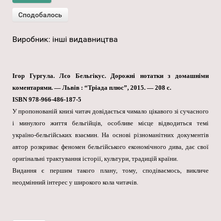
Виробник:
інші видавництва
Ігор Гургула. Лєо Бельгікус. Дорожні нотатки з домашніми
коментарями. — Львів : “Тріада плюс”, 2015. — 208 с.
ISBN 978-966-486-187-5
У пропонованій книзі читач довідається чимало цікавого зі сучасного
і минулого життя бельгійців, особливе місце відводиться темі
україно-бельгійських взаємин. На основі різноманітних документів
автор розкриває феномен бельгійського економічного дива, дає свої
оригінальні трактування історії, культури, традицій країни.
Видання є першим такого плану, тому, сподіваємось, викличе
неодмінний інтерес у широкого кола читачів.