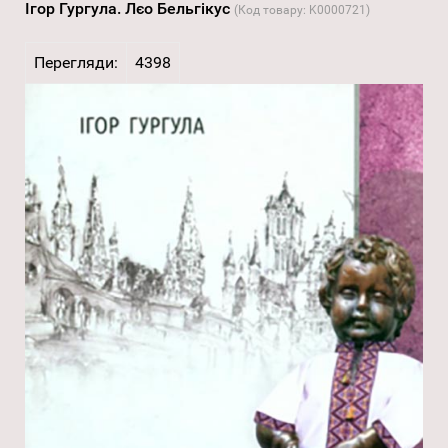
Ігор Гургула. Лєо Бельгікус
(Код товару:
K0000721
)
Перегляди:
4398