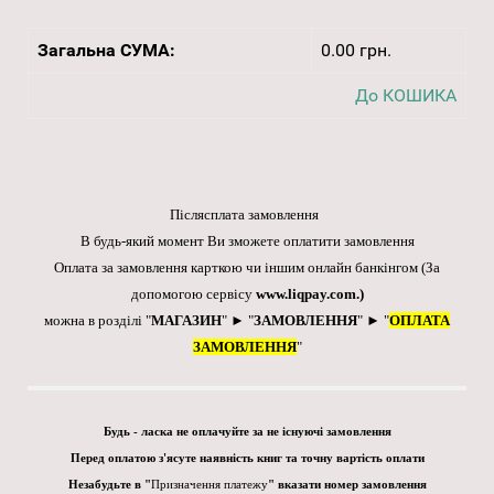
Загальна СУМА:
0.00 грн.
До КОШИКА
Післясплата замовлення
В будь-який момент Ви зможете оплатити замовлення
Оплата за замовлення карткою чи іншим онлайн банкінгом
(За
допомогою сервісу
www.liqpay.com
.)
можна в розділі "
МАГАЗИН
" ► "
ЗАМОВЛЕННЯ
" ► "
ОПЛАТА
ЗАМОВЛЕННЯ
"
Будь - ласка не оплачуйте за не існуючі замовлення
Перед оплатою з'ясуте наявність книг та точну вартість оплати
Незабудьте в "
Призначення платежу
" вказати номер замовлення