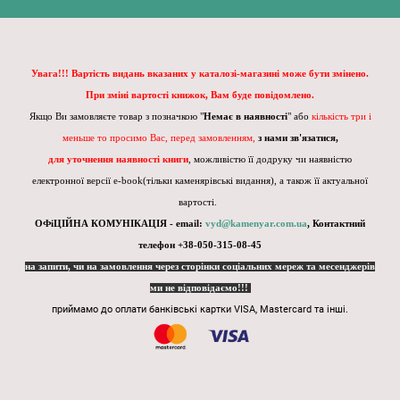
Увага!!! Вартість видань вказаних у каталозі-магазині може бути змінено.
При зміні вартості книжок, Вам буде повідомлено.
Якщо Ви замовляєте товар з позначкою "
Немає в наявності
" або
кількість три і
меньше то просимо Вас, перед замовленням,
з нами зв'язатися,
для уточнення наявності книги
, можливістю її додруку чи наявністю
електронної версії e-book(тільки каменярівські видання), а також її актуальної
вартості.
ОФіЦІЙНА КОМУНІКАЦІЯ - email:
vyd@kamenyar.com.ua
,
Контактний
телефон +38-050-315-08-45
на запити, чи на замовлення через сторінки соціальних мереж та месенджерів
ми не відповідаємо!!!
приймамо до оплати банківські картки VISA, Mastercard та інші.