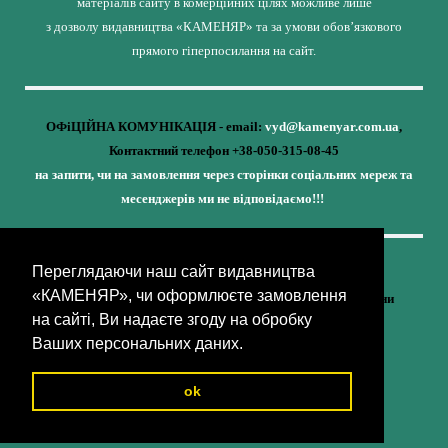
матеріалів сайту в комерційних цілях можливе лише
з дозволу видавництва «КАМЕНЯР» та за умови обов’язкового
прямого гіперпосилання на сайт.
ОФіЦІЙНА КОМУНІКАЦІЯ - email:
vyd@kamenyar.com.ua
,
Контактний телефон +38-050-315-08-45
на запити, чи на замовлення через сторінки соціальних мереж та
месенджерів ми не відповідаємо!!!
Переглядаючи наш сайт видавництва
Кожне наше видання - це внесок у спротив,
«КАМЕНЯР», чи оформлюєте замовлення
у збереження ідентичності та неминучу перемогу України
на сайті, Ви надаєте згоду на обробку
(видавництво «КАМЕНЯР»)
Ваших персональних даних.
ok