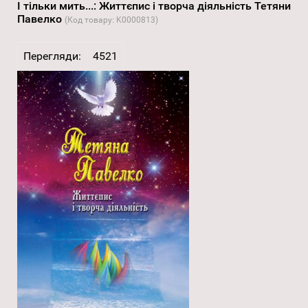
І тільки мить...: Життєпис і творча діяльність Тетяни
Павелко
(Код товару:
K0000813
)
Перегляди:
4521