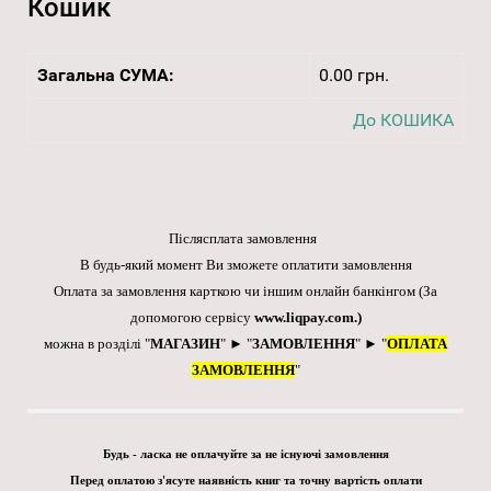
Кошик
Загальна СУМА:
0.00 грн.
До КОШИКА
Післясплата замовлення
В будь-який момент Ви зможете оплатити замовлення
Оплата за замовлення карткою чи іншим онлайн банкінгом
(За
допомогою сервісу
www.liqpay.com
.)
можна в розділі "
МАГАЗИН
" ► "
ЗАМОВЛЕННЯ
" ► "
ОПЛАТА
ЗАМОВЛЕННЯ
"
Будь - ласка не оплачуйте за не існуючі замовлення
Перед оплатою з'ясуте наявність книг та точну вартість оплати