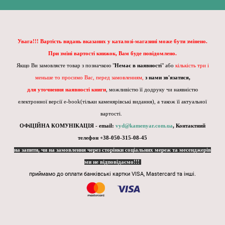
Увага!!! Вартість видань вказаних у каталозі-магазині може бути змінено.
При зміні вартості книжок, Вам буде повідомлено.
Якщо Ви замовляєте товар з позначкою "
Немає в наявності
" або
кількість три і
меньше то просимо Вас, перед замовленням,
з нами зв'язатися,
для уточнення наявності книги
, можливістю її додруку чи наявністю
електронної версії e-book(тільки каменярівські видання), а також її актуальної
вартості.
ОФіЦІЙНА КОМУНІКАЦІЯ - email:
vyd@kamenyar.com.ua
,
Контактний
телефон +38-050-315-08-45
на запити, чи на замовлення через сторінки соціальних мереж та месенджерів
ми не відповідаємо!!!
приймамо до оплати банківські картки VISA, Mastercard та інші.