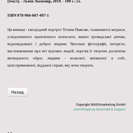
[текст]. - Львів: Каменяр, 2019. - 100 с.: іл.
ISBN 978-966-607-497-1
Ця книжка - своєрідний портрет Тетяни Павелко, талановитої актриси,
усвідомленого практичного психолога, знаної громадської діячки,
відповідальної і доброї людини. Чисельні фотографії, інтерв’ю,
висловлювання про неї відомих людей, перелік її творчих досягнень
витворюють образ людини - вольової, впевненої в собі,
цілеспрямованої, відданої справі, яку вона творить.
Copyright MAXXmarketing GmbH
JoomShopping Download & Support