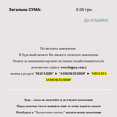
Загальна СУМА:
0.00 грн.
До КОШИКА
Післясплата замовлення
В будь-який момент Ви зможете оплатити замовлення
Оплата за замовлення карткою чи іншим онлайн банкінгом
(За
допомогою сервісу
www.liqpay.com
.)
можна в розділі "
МАГАЗИН
" ► "
ЗАМОВЛЕННЯ
" ► "
ОПЛАТА
ЗАМОВЛЕННЯ
"
Будь - ласка не оплачуйте за не існуючі замовлення
Перед оплатою з'ясуте наявність книг та точну вартість оплати
Незабудьте в "
Призначення платежу
" вказати номер замовлення