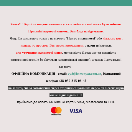
Увага!!! Вартість видань вказаних у каталозі-магазині може бути змінено.
При зміні вартості книжок, Вам буде повідомлено.
Якщо Ви замовляєте товар з позначкою "
Немає в наявності
" або
кількість три і
меньше то просимо Вас, перед замовленням,
з нами зв'язатися,
для уточнення наявності книги
, можливістю її додруку чи наявністю
електронної версії e-book(тільки каменярівські видання), а також її актуальної
вартості.
ОФіЦІЙНА КОМУНІКАЦІЯ - email:
vyd@kamenyar.com.ua
,
Контактний
телефон +38-050-315-08-45
на запити, чи на замовлення через сторінки соціальних мереж та месенджерів
ми не відповідаємо!!!
приймамо до оплати банківські картки VISA, Mastercard та інші.