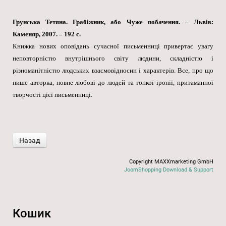
Грунська Тетяна. Грабіжник, або Чуже побачення. – Львів:
Каменяр, 2007. – 192 с.
Книжка нових оповідань сучасної письменниці привертає увагу
неповторністю внутрішнього світу людини, складністю і
різноманітністю людських взаємовідносин і характерів. Все, про що
пише авторка, повне любові до людей та тонкої іронії, притаманної
творчості цієї письменниці.
Copyright MAXXmarketing GmbH
JoomShopping Download & Support
Кошик