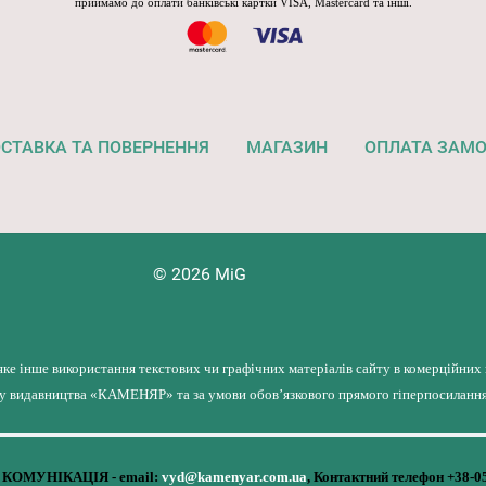
приймамо до оплати банківські картки VISA, Mastercard та інші.
СТАВКА ТА ПОВЕРНЕННЯ
МАГАЗИН
ОПЛАТА ЗАМ
© 2026 MiG
яке інше використання текстових чи графічних матеріалів сайту в комерційних
лу видавництва «КАМЕНЯР» та за умови обов’язкового прямого гіперпосилання 
КОМУНІКАЦІЯ - email:
vyd@kamenyar.com.ua
,
Контактний телефон +38-0