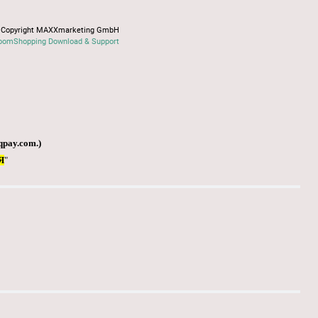
Copyright MAXXmarketing GmbH
oomShopping Download & Support
qpay.com
.)
Я
"