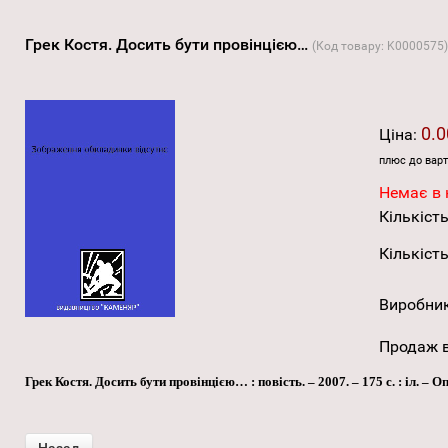
Грек Костя. Досить бути провінцією…
(Код товару:
K0000575
)
0.0
Ціна:
плюс до варт
Немає в 
Кількість
Кількість
Виробни
Продаж в
Грек Костя. Досить бути провінцією… : повість. – 2007. – 175 с. : іл. – О