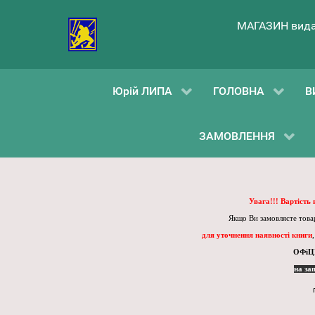
МАГАЗИН вида
Юрій ЛИПА
ГОЛОВНА
В
ЗАМОВЛЕННЯ
Увага!!! Вартість
Якщо Ви замовляєте товар
для уточнення наявності книги
ОФіЦ
на за