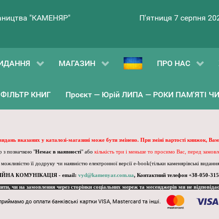
ництва "КАМЕНЯР"
П'ятниця 7 серпня 20
ИДАННЯ
МАГАЗИН
ПРО НАС
ФІЛЬТР КНИГ
Проєкт — Юрій ЛИПА — РОКИ ПАМ'ЯТІ ЧИ 
 видань вказаних у каталозі-магазині може бути змінено. При зміні вартості книжок, Вам
 з позначкою "
Немає в наявності
" або
кількість три і меньше то просимо Вас, перед замов
, можливістю її додруку чи наявністю електронної версії e-book(тільки каменярівські видання)
ІЙНА КОМУНІКАЦІЯ - email:
vyd@kamenyar.com.ua
,
Контактний телефон +38-050-315
пити, чи на замовлення через сторінки соціальних мереж та месенджерів ми не відповіда
приймамо до оплати банківські картки VISA, Mastercard та інші.