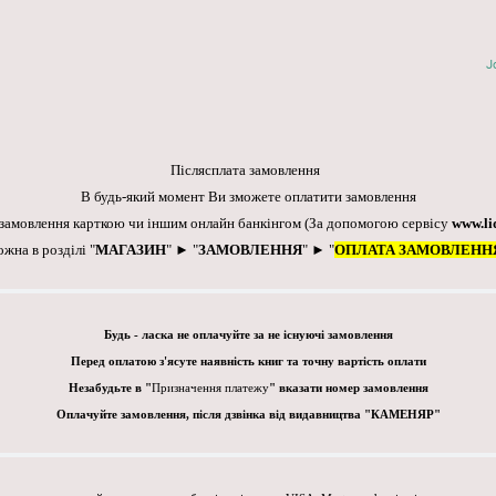
J
Післясплата замовлення
В будь-який момент Ви зможете оплатити замовлення
 замовлення карткою чи іншим онлайн банкінгом
(За допомогою сервісу
www.li
ожна в розділі "
МАГАЗИН
" ► "
ЗАМОВЛЕННЯ
" ► "
ОПЛАТА ЗАМОВЛЕНН
Будь - ласка не оплачуйте за не існуючі замовлення
Перед оплатою з'ясуте наявність книг та точну вартість оплати
Незабудьте в "
Призначення платежу
" вказати номер замовлення
Оплачуйте замовлення, після дзвінка від видавництва "КАМЕНЯР"