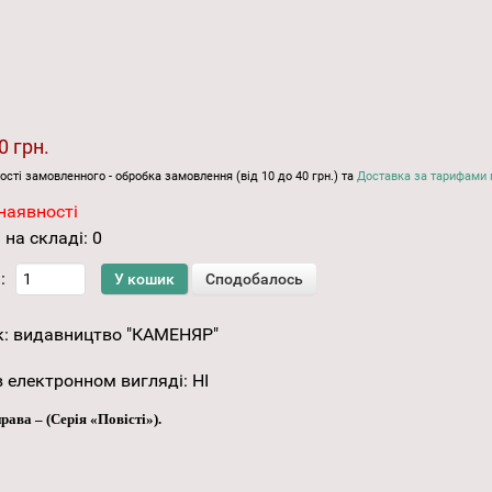
0 грн.
ості замовленного - обробка замовлення (від 10 до 40 грн.) та
Доставка за тарифами 
наявності
 на складі:
0
:
к:
видавництво "КАМЕНЯР"
 електронном вигляді
:
НІ
права – (Серія «Повісті»).