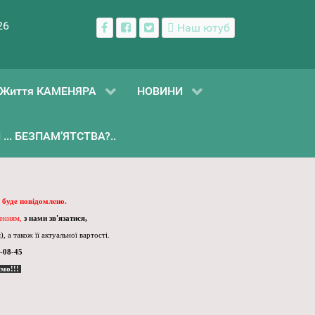
26
Наш ютуб
Життя КАМЕНЯРА
НОВИНИ
... БЕЗПАМ’ЯТСТВА?..
 буде повідомлено.
ленням,
з нами зв'язатися,
, а також її актуальної вартості.
-08-45
ємо!!!