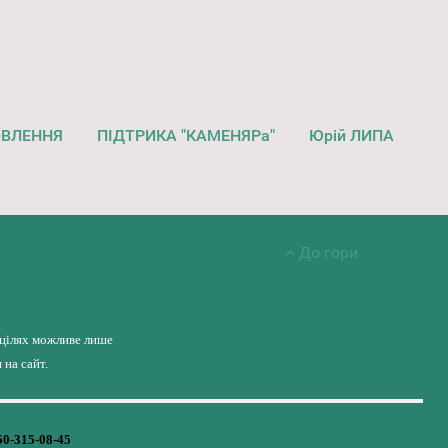
ОВЛЕННЯ
ПІДТРИКА "КАМЕНЯРа"
Юрій ЛИПА
До гори
 цілях можливе лише
на сайт.
50-315-08-45