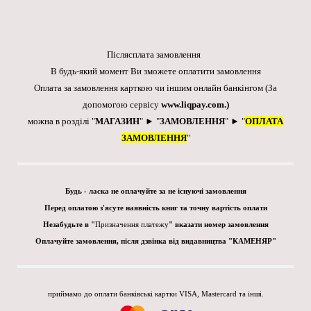
Післясплата замовлення
В будь-який момент Ви зможете оплатити замовлення
Оплата за замовлення карткою чи іншим онлайн банкінгом
(За
допомогою сервісу
www.liqpay.com
.)
можна в розділі "
МАГАЗИН
" ► "
ЗАМОВЛЕННЯ
" ► "
ОПЛАТА
ЗАМОВЛЕННЯ
"
Будь - ласка не оплачуйте за не існуючі замовлення
Перед оплатою з'ясуте наявність книг та точну вартість оплати
Незабудьте в "
Призначення платежу
" вказати номер замовлення
Оплачуйте замовлення, після дзвінка від видавництва "КАМЕНЯР"
приймамо до оплати банківські картки VISA, Mastercard та інші.