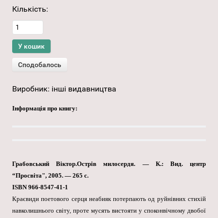
Кількість:
Виробник:
інші видавництва
Інформація про книгу:
Грабовський Віктор.Острів милосердя. — К.: Вид. центр
“Просвіта", 2005. — 265 с.
ISBN 966-8547-41-1
Краєвиди поетового серця неабияк потерпають од руйнівних стихій
навколишнього світу, проте мусять вистояти у споконвічному двобої