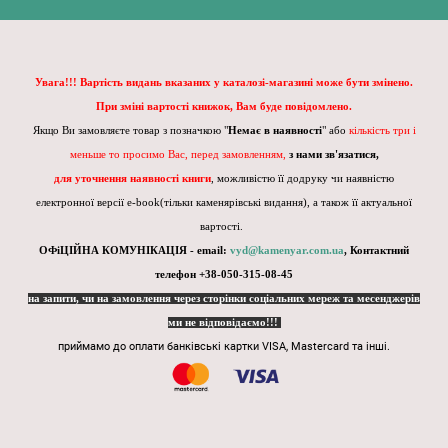
Увага!!! Вартість видань вказаних у каталозі-магазині може бути змінено.
При зміні вартості книжок, Вам буде повідомлено.
Якщо Ви замовляєте товар з позначкою "
Немає в наявності
" або
кількість три і
меньше то просимо Вас, перед замовленням,
з нами зв'язатися,
для уточнення наявності книги
, можливістю її додруку чи наявністю
електронної версії e-book(тільки каменярівські видання), а також її актуальної
вартості.
ОФіЦІЙНА КОМУНІКАЦІЯ - email:
vyd@kamenyar.com.ua
,
Контактний
телефон +38-050-315-08-45
на запити, чи на замовлення через сторінки соціальних мереж та месенджерів
ми не відповідаємо!!!
приймамо до оплати банківські картки VISA, Mastercard та інші.