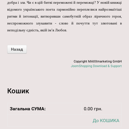
добра і зла. Чи є в цій битві переможені й переможці? У новій книжці
відомого українського поета гармонійно переплелися найрозмаїтіші
ритми й інтонації, витворивши самобутній образ ліричного героя,
неспроможного злукавити - слово й почуття тут злютовані в
неподільну єдність, якій ім’я Любов.
Copyright MAXXmarketing GmbH
JoomShopping Download & Support
Кошик
Загальна СУМА:
0.00 грн.
До КОШИКА