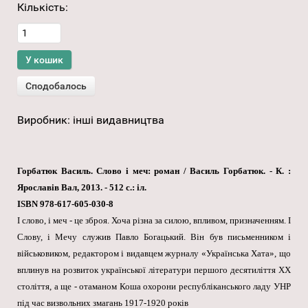
Кількість:
Виробник:
інші видавництва
Горбатюк Василь. Слово і меч: роман / Василь Горбатюк. - К. :
Ярославів Вал, 2013. - 512 с.: іл.
ISBN 978-617-605-030-8
І слово, і меч - це зброя. Хоча різна за силою, впливом, призначенням. І
Слову, і Мечу служив Павло Богацький. Він був письменником і
військовиком, редактором і видавцем журналу «Українська Хата», що
вплинув на розвиток української літератури першого десятиліття XX
століття, а ще - отаманом Коша охорони республіканського ладу УНР
під час визвольних змагань 1917-1920 років