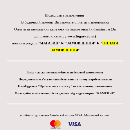
Післясплата замовлення
В будь-який момент Ви зможете оплатити замовлення
Оплата за замовлення карткою чи іншим онлайн банкінгом
(За
допомогою сервісу
www.liqpay.com
.)
можна в розділі "
МАГАЗИН
" ► "
ЗАМОВЛЕННЯ
" ► "
ОПЛАТА
ЗАМОВЛЕННЯ
"
Будь - ласка не оплачуйте за не існуючі замовлення
Перед оплатою з'ясуте наявність книг та точну вартість оплати
Незабудьте в "
Призначення платежу
" вказати номер замовлення
Оплачуйте замовлення, після дзвінка від видавництва "КАМЕНЯР"
приймамо до оплати банківські картки VISA, Mastercard та інші.