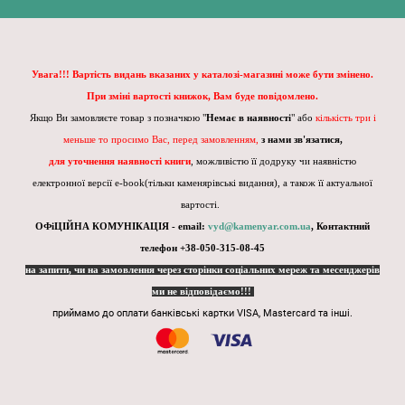
Увага!!! Вартість видань вказаних у каталозі-магазині може бути змінено.
При зміні вартості книжок, Вам буде повідомлено.
Якщо Ви замовляєте товар з позначкою "
Немає в наявності
" або
кількість три і
меньше то просимо Вас, перед замовленням,
з нами зв'язатися,
для уточнення наявності книги
, можливістю її додруку чи наявністю
електронної версії e-book(тільки каменярівські видання), а також її актуальної
вартості.
ОФіЦІЙНА КОМУНІКАЦІЯ - email:
vyd@kamenyar.com.ua
,
Контактний
телефон +38-050-315-08-45
на запити, чи на замовлення через сторінки соціальних мереж та месенджерів
ми не відповідаємо!!!
приймамо до оплати банківські картки VISA, Mastercard та інші.