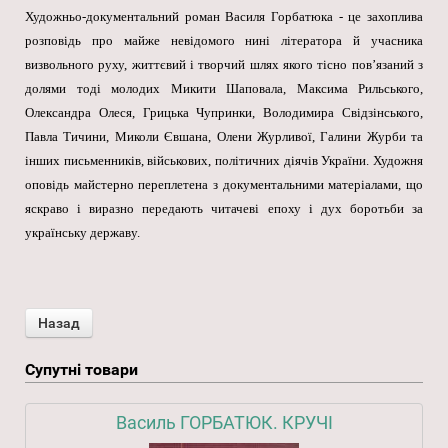
Художньо-документальний роман Василя Горбатюка - це захоплива
розповідь про майже невідомого нині літератора й учасника
визвольного руху, життєвий і творчий шлях якого тісно пов’язаний з
долями тоді молодих Микити Шаповала, Максима Рильського,
Олександра Олеся, Грицька Чупринки, Володимира Свідзінського,
Павла Тичини, Миколи Євшана, Олени Журливої, Галини Журби та
інших письменників, військових, політичних діячів України. Художня
оповідь майстерно переплетена з документальними матеріалами, що
яскраво і виразно передають читачеві епоху і дух боротьби за
українську державу.
Супутні товари
Василь ГОРБАТЮК. КРУЧІ