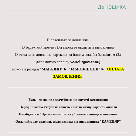
До КОШИКА
Післясплата замовлення
В будь-який момент Ви зможете оплатити замовлення
Оплата за замовлення карткою чи іншим онлайн банкінгом
(За
допомогою сервісу
www.liqpay.com
.)
можна в розділі "
МАГАЗИН
" ► "
ЗАМОВЛЕННЯ
" ► "
ОПЛАТА
ЗАМОВЛЕННЯ
"
Будь - ласка не оплачуйте за не існуючі замовлення
Перед оплатою з'ясуте наявність книг та точну вартість оплати
Незабудьте в "
Призначення платежу
" вказати номер замовлення
Оплачуйте замовлення, після дзвінка від видавництва "КАМЕНЯР"