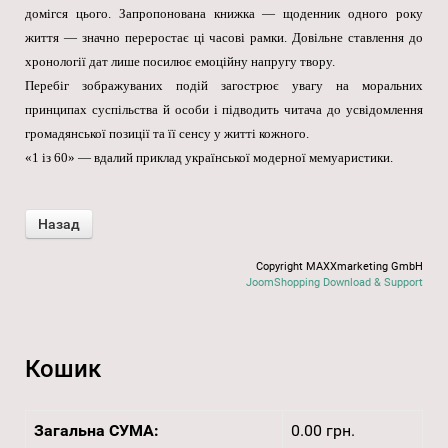
домігся цього. Запропонована книжка — щоденник одного року
життя — значно переростає ці часові рамки. Довільне ставлення до
хронології дат лише посилює емоційну напругу твору.
Перебіг зображуваних подій загострює увагу на моральних
принципах суспільства й особи і підводить читача до усвідомлення
громадянської позиції та її сенсу у житті кожного.
«1 із 60» — вдалий приклад української модерної мемуаристики.
Copyright MAXXmarketing GmbH
JoomShopping Download & Support
Кошик
Загальна СУМА:
0.00 грн.