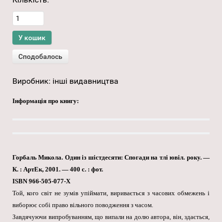
Виробник:
інші видавництва
Інформація про книгу:
Горбаль Микола. Один із шістдесяти: Спогади на тлі ювіл. року. —
К. : АртЕк, 2001. — 400 с. : фот.
ISBN 966-505-077-Х
Той, кого світ не зумів упіймати, виривається з часових обмежень і
виборює собі право вільного поводження з часом.
Завдячуючи випробуванням, що випали на долю автора, він, здається,