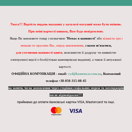
Увага!!! Вартість видань вказаних у каталозі-магазині може бути змінено.
При зміні вартості книжок, Вам буде повідомлено.
Якщо Ви замовляєте товар з позначкою "
Немає в наявності
" або
кількість три і
меньше то просимо Вас, перед замовленням,
з нами зв'язатися,
для уточнення наявності книги
, можливістю її додруку чи наявністю
електронної версії e-book(тільки каменярівські видання), а також її актуальної
вартості.
ОФіЦІЙНА КОМУНІКАЦІЯ - email:
vyd@kamenyar.com.ua
,
Контактний
телефон +38-050-315-08-45
на запити, чи на замовлення через сторінки соціальних мереж та месенджерів
ми не відповідаємо!!!
приймамо до оплати банківські картки VISA, Mastercard та інші.