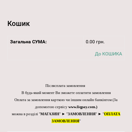
Кошик
Загальна СУМА:
0.00 грн.
До КОШИКА
Післясплата замовлення
В будь-який момент Ви зможете оплатити замовлення
Оплата за замовлення карткою чи іншим онлайн банкінгом
(За
допомогою сервісу
www.liqpay.com
.)
можна в розділі "
МАГАЗИН
" ► "
ЗАМОВЛЕННЯ
" ► "
ОПЛАТА
ЗАМОВЛЕННЯ
"