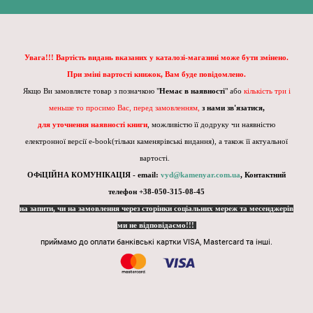
Увага!!! Вартість видань вказаних у каталозі-магазині може бути змінено.
При зміні вартості книжок, Вам буде повідомлено.
Якщо Ви замовляєте товар з позначкою "
Немає в наявності
" або
кількість три і
меньше то просимо Вас, перед замовленням,
з нами зв'язатися,
для уточнення наявності книги
, можливістю її додруку чи наявністю
електронної версії e-book(тільки каменярівські видання), а також її актуальної
вартості.
ОФіЦІЙНА КОМУНІКАЦІЯ - email:
vyd@kamenyar.com.ua
,
Контактний
телефон +38-050-315-08-45
на запити, чи на замовлення через сторінки соціальних мереж та месенджерів
ми не відповідаємо!!!
приймамо до оплати банківські картки VISA, Mastercard та інші.