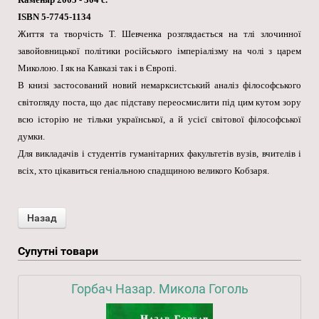
ISBN 5-7745-1134
Життя та творчість Т. Шевченка розглядається на тлі злочинної
завойовницької політики російського імперіалізму на чолі з царем
Миколою. І як на Кавказі так і в Європі.
В книзі застосований новий немарксистський аналіз філософського
світогляду поста, що дає підставу переосмислити під цим кутом зору
всю історію не тільки української, а й усієї світової філософської
думки.
Для викладачів і студентів гуманітарних факультетів вузів, вчителів і
всіх, хто цікавиться геніальною спадщиною великого Кобзаря.
Супутні товари
Горбач Назар. Микола Гоголь