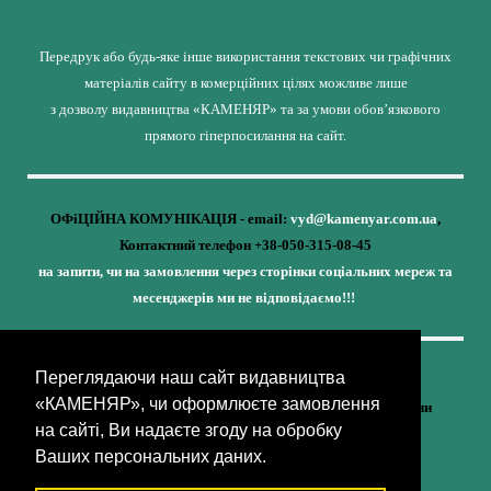
Передрук або будь-яке інше використання текстових чи графічних
матеріалів сайту в комерційних цілях можливе лише
з дозволу видавництва «КАМЕНЯР» та за умови обов’язкового
прямого гіперпосилання на сайт.
ОФіЦІЙНА КОМУНІКАЦІЯ - email:
vyd@kamenyar.com.ua
,
Контактний телефон +38-050-315-08-45
на запити, чи на замовлення через сторінки соціальних мереж та
месенджерів ми не відповідаємо!!!
Переглядаючи наш сайт видавництва
Кожне наше видання - це внесок у спротив,
«КАМЕНЯР», чи оформлюєте замовлення
у збереження ідентичності та неминучу перемогу України
на сайті, Ви надаєте згоду на обробку
(видавництво «КАМЕНЯР»)
Ваших персональних даних.