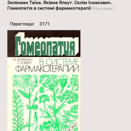
Зелікман Таїна. Яківна Ялкут. Селім Ісаакович.
Гомеопатія в системі фармакотерапії
(Код товару:
)
Перегляди:
3171