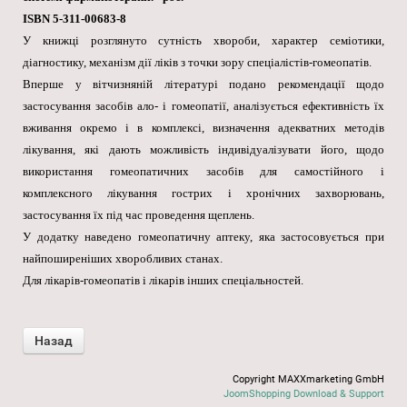
ISBN 5-311-00683-8
У книжці розглянуто сутність хвороби, характер семіотики,
діагностику, механізм дії ліків з точки зору спеціалістів-гомеопатів.
Вперше у вітчизняній літературі подано рекомендації щодо
застосування засобів ало- і гомеопатії, аналізується ефективність їх
вживання окремо і в комплексі, визначення адекватних методів
лікування, які дають можливість індивідуалізувати його, щодо
використання гомеопатичних засобів для самостійного і
комплексного лікування гострих і хронічних захворювань,
застосування їх під час проведення щеплень.
У додатку наведено гомеопатичну аптеку, яка застосовується при
найпоширеніших хворобливих станах.
Для лікарів-гомеопатів і лікарів інших спеціальностей.
Copyright MAXXmarketing GmbH
JoomShopping Download & Support