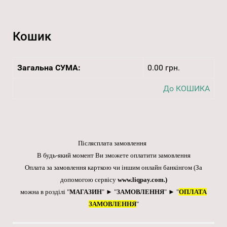
Кошик
Загальна СУМА:
0.00 грн.
До КОШИКА
Післясплата замовлення
В будь-який момент Ви зможете оплатити замовлення
Оплата за замовлення карткою чи іншим онлайн банкінгом
(За
допомогою сервісу
www.liqpay.com
.)
можна в розділі "
МАГАЗИН
" ► "
ЗАМОВЛЕННЯ
" ► "
ОПЛАТА
ЗАМОВЛЕННЯ
"