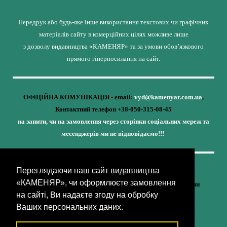
Передрук або будь-яке інше використання текстових чи графічних
матеріалів сайту в комерційних цілях можливе лише
з дозволу видавництва «КАМЕНЯР» та за умови обов’язкового
прямого гіперпосилання на сайт.
ОФіЦІЙНА КОМУНІКАЦІЯ - email:
vyd@kamenyar.com.ua
,
Контактний телефон +38-050-315-08-45
на запити, чи на замовлення через сторінки соціальних мереж та
месенджерів ми не відповідаємо!!!
Переглядаючи наш сайт видавництва
Кожне наше видання - це внесок у спротив,
«КАМЕНЯР», чи оформлюєте замовлення
у збереження ідентичності та неминучу перемогу України
на сайті, Ви надаєте згоду на обробку
(видавництво «КАМЕНЯР»)
Ваших персональних даних.