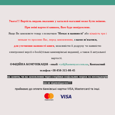
Увага!!! Вартість видань вказаних у каталозі-магазині може бути змінено.
При зміні вартості книжок, Вам буде повідомлено.
Якщо Ви замовляєте товар з позначкою "
Немає в наявності
" або
кількість три і
меньше то просимо Вас, перед замовленням,
з нами зв'язатися,
для уточнення наявності книги
, можливістю її додруку чи наявністю
електронної версії e-book(тільки каменярівські видання), а також її актуальної
вартості.
ОФіЦІЙНА КОМУНІКАЦІЯ - email:
vyd@kamenyar.com.ua
,
Контактний
телефон +38-050-315-08-45
на запити, чи на замовлення через сторінки соціальних мереж та месенджерів
ми не відповідаємо!!!
приймамо до оплати банківські картки VISA, Mastercard та інші.