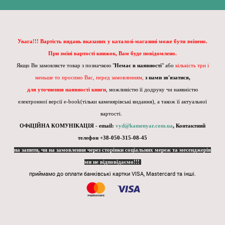
Увага!!! Вартість видань вказаних у каталозі-магазині може бути змінено.
При зміні вартості книжок, Вам буде повідомлено.
Якщо Ви замовляєте товар з позначкою "
Немає в наявності
" або
кількість три і
меньше то просимо Вас, перед замовленням,
з нами зв'язатися,
для уточнення наявності книги
, можливістю її додруку чи наявністю
електронної версії e-book(тільки каменярівські видання), а також її актуальної
вартості.
ОФіЦІЙНА КОМУНІКАЦІЯ - email:
vyd@kamenyar.com.ua
,
Контактний
телефон +38-050-315-08-45
на запити, чи на замовлення через сторінки соціальних мереж та месенджерів
ми не відповідаємо!!!
приймамо до оплати банківські картки VISA, Mastercard та інші.