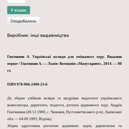
Виробник:
інші видавництва
Гнатишин А. Українські коляди для змішаного хору. Видання
перше / Гнатишин А. — Львів: Компанія «Манускрипт», 2014. — 80
ст.
ISBN 978-966-2400-23-6
До збірки увійшли коляди та щедрівки видатного українського
композитора, диригента, педагога, регента церковного хору Андрія
Гнатишина (26.12.1906, с. Чижиків, Пустомитівського р-ну, Львівської
обл. — 04.09.1995, Відень).
Збірка адресована регентам церковних хорів, диригентам та