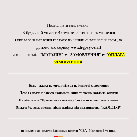
Післясплата замовлення
В будь-який момент Ви зможете оплатити замовлення
Оплата за замовлення карткою чи іншим онлайн банкінгом
(За
допомогою сервісу
www.liqpay.com
.)
можна в розділі "
МАГАЗИН
" ► "
ЗАМОВЛЕННЯ
" ► "
ОПЛАТА
ЗАМОВЛЕННЯ
"
Будь - ласка не оплачуйте за не існуючі замовлення
Перед оплатою з'ясуте наявність книг та точну вартість оплати
Незабудьте в "
Призначення платежу
" вказати номер замовлення
Оплачуйте замовлення, після дзвінка від видавництва "КАМЕНЯР"
приймамо до оплати банківські картки VISA, Mastercard та інші.