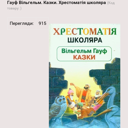
Гауф Вільгельм. Казки. Хрестоматія школяра
(Код
товару:
)
Перегляди:
915