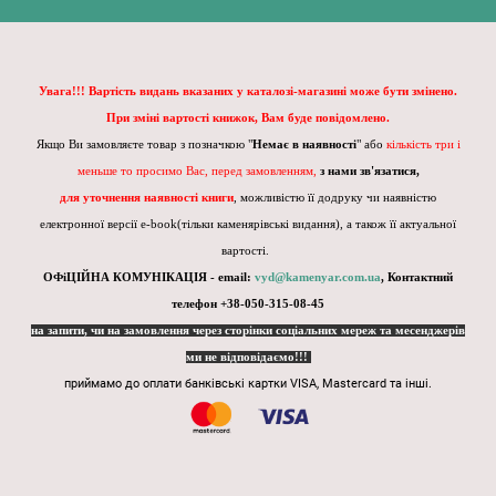
Увага!!! Вартість видань вказаних у каталозі-магазині може бути змінено.
При зміні вартості книжок, Вам буде повідомлено.
Якщо Ви замовляєте товар з позначкою "
Немає в наявності
" або
кількість три і
меньше то просимо Вас, перед замовленням,
з нами зв'язатися,
для уточнення наявності книги
, можливістю її додруку чи наявністю
електронної версії e-book(тільки каменярівські видання), а також її актуальної
вартості.
ОФіЦІЙНА КОМУНІКАЦІЯ - email:
vyd@kamenyar.com.ua
,
Контактний
телефон +38-050-315-08-45
на запити, чи на замовлення через сторінки соціальних мереж та месенджерів
ми не відповідаємо!!!
приймамо до оплати банківські картки VISA, Mastercard та інші.