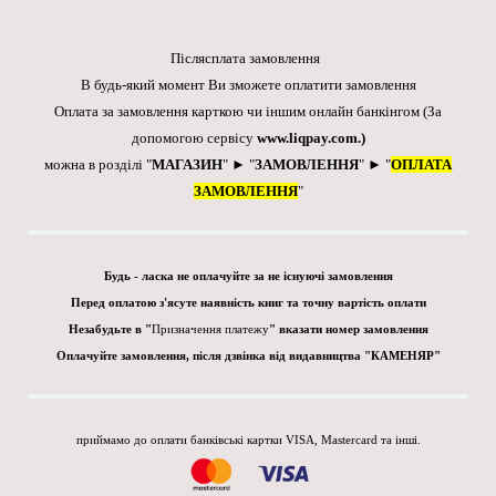
Післясплата замовлення
В будь-який момент Ви зможете оплатити замовлення
Оплата за замовлення карткою чи іншим онлайн банкінгом
(За
допомогою сервісу
www.liqpay.com
.)
можна в розділі "
МАГАЗИН
" ► "
ЗАМОВЛЕННЯ
" ► "
ОПЛАТА
ЗАМОВЛЕННЯ
"
Будь - ласка не оплачуйте за не існуючі замовлення
Перед оплатою з'ясуте наявність книг та точну вартість оплати
Незабудьте в "
Призначення платежу
" вказати номер замовлення
Оплачуйте замовлення, після дзвінка від видавництва "КАМЕНЯР"
приймамо до оплати банківські картки VISA, Mastercard та інші.