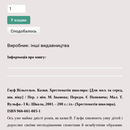
Виробник:
інші видавництва
Інформація про книгу:
Гауф Вільгельм. Казки. Хрестоматія школяра: [Для мол. та серед,
шк. віку] / Пер. з нім. М. Іванова; Передм. Є Поповича; Мал. Т.
Вульфа.- І К.: Школа, 2001. - 208 с.: іл.- (Хрестоматія школяра).
ISBN 966-661-005-1
Ось уже майже двісті років, як казки В. Гауфа хвилюють уяву дітей і
дорослих своїми несподіваними сюжетами й незабутніми образами.