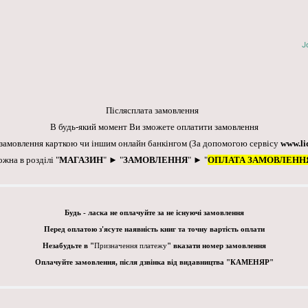
J
Післясплата замовлення
В будь-який момент Ви зможете оплатити замовлення
 замовлення карткою чи іншим онлайн банкінгом
(За допомогою сервісу
www.li
ожна в розділі "
МАГАЗИН
" ► "
ЗАМОВЛЕННЯ
" ► "
ОПЛАТА ЗАМОВЛЕНН
Будь - ласка не оплачуйте за не існуючі замовлення
Перед оплатою з'ясуте наявність книг та точну вартість оплати
Незабудьте в "
Призначення платежу
" вказати номер замовлення
Оплачуйте замовлення, після дзвінка від видавництва "КАМЕНЯР"