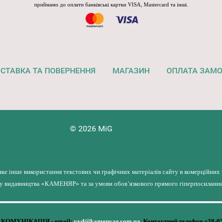
приймамо до оплати банківські картки VISA, Mastercard та інші.
СТАВКА ТА ПОВЕРНЕННЯ
МАГАЗИН
ОПЛАТА ЗАМ
© 2026 MiG
яке інше використання текстових чи графічних матеріалів сайту в комерційних
лу видавництва «КАМЕНЯР» та за умови обов’язкового прямого гіперпосилання 
КОМУНІКАЦІЯ - email:
vyd@kamenyar.com.ua
,
Контактний телефон +38-0