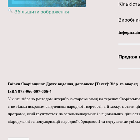
Кількість
Збільшити зображення
Виробни
Інформація
Продаж в
Гаївки Яворівщини: Друге видання, доповнене [Текст]: Зібр. та впоряд. Л.
ISBN 978-966-607-666-4
У книзі зібрано (методом інтерв'ю із старожилами) на теренах Яворівськог
є не тільки яскравим свідченням народної творчості, а й можуть стати ці
програми, який ґрунтується на загальнолюдських і національних цінност
відродженні та популяризації народної обрядовості та слугуватиме уніка