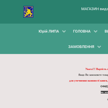
МАГАЗИН вида
Юрій ЛИПА
ГОЛОВНА
В
ЗАМОВЛЕННЯ
Увага!!! Вартість
Якщо Ви замовляєте товар
для уточнення наявності книги
ОФіЦ
на за