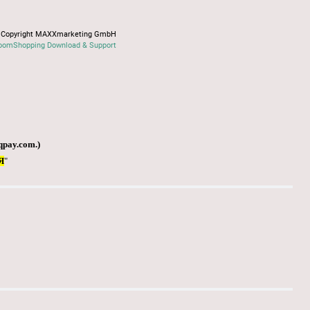
Copyright MAXXmarketing GmbH
oomShopping Download & Support
qpay.com
.)
Я
"