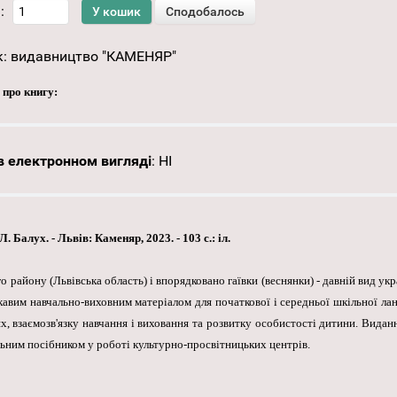
:
к:
видавництво "КАМЕНЯР"
 про книгу:
 електронном вигляді
:
НІ
 Балух. - Львів: Каменяр, 2023. - 103 с.: іл.
о району (Львівська область) і впорядковано гаївки (веснянки) - давній вид укр
кавим навчально-виховним матеріалом для початкової і середньої шкільної лан
ях, взаємозв'язку навчання і виховання та розвитку особистості дитини. Вид
льним посібником у роботі культурно-просвітницьких центрів.