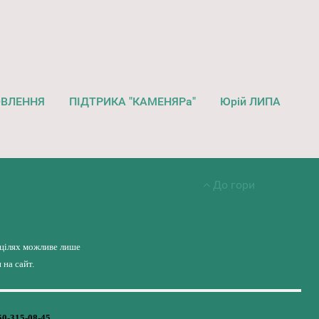
ОВЛЕННЯ
ПІДТРИКА "КАМЕНЯРа"
Юрій ЛИПА
До гори
 цілях можливе лише
на сайт.
50-315-08-45