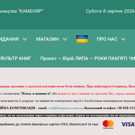
ництва "КАМЕНЯР"
Субота 8 серпня 2026
ИДАННЯ
МАГАЗИН
ПРО НАС
ФІЛЬТР КНИГ
Проєкт — Юрій ЛИПА — РОКИ ПАМ'ЯТІ ЧИ 
 видань вказаних у каталозі-магазині може бути змінено. При зміні вартості книжок, Вам
 з позначкою "
Немає в наявності
" або
кількість три і меньше то просимо Вас, перед замов
, можливістю її додруку чи наявністю електронної версії e-book(тільки каменярівські видання)
ІЙНА КОМУНІКАЦІЯ - email:
vyd@kamenyar.com.ua
,
Контактний телефон +38-050-315
пити, чи на замовлення через сторінки соціальних мереж та месенджерів ми не відповіда
приймамо до оплати банківські картки VISA, Mastercard та інші.