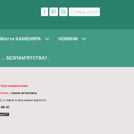
Наш ютуб
Життя КАМЕНЯРА
НОВИНИ
... БЕЗПАМ’ЯТСТВА?..
 буде повідомлено.
ленням,
з нами зв'язатися,
, а також її актуальної вартості.
-08-45
ємо!!!