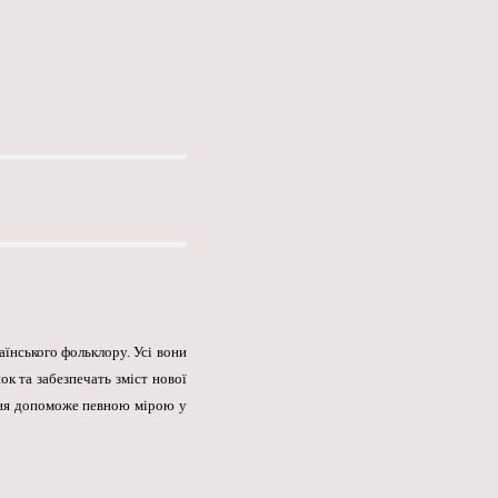
аїнського фольклору. Усі вони
ок та забезпечать зміст нової
ання допоможе певною мірою у