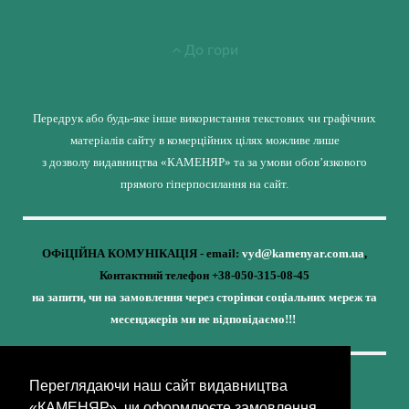
До гори
Передрук або будь-яке інше використання текстових чи графічних
матеріалів сайту в комерційних цілях можливе лише
з дозволу видавництва «КАМЕНЯР» та за умови обов’язкового
прямого гіперпосилання на сайт.
ОФіЦІЙНА КОМУНІКАЦІЯ - email:
vyd@kamenyar.com.ua
,
Контактний телефон +38-050-315-08-45
на запити, чи на замовлення через сторінки соціальних мереж та
месенджерів ми не відповідаємо!!!
Переглядаючи наш сайт видавництва
Кожне наше видання - це внесок у спротив,
«КАМЕНЯР», чи оформлюєте замовлення