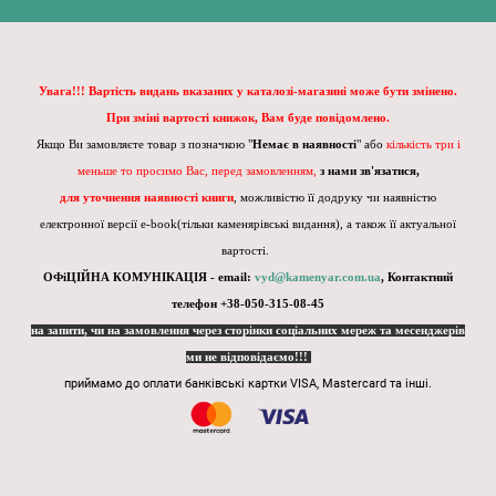
Увага!!! Вартість видань вказаних у каталозі-магазині може бути змінено.
При зміні вартості книжок, Вам буде повідомлено.
Якщо Ви замовляєте товар з позначкою "
Немає в наявності
" або
кількість три і
меньше то просимо Вас, перед замовленням,
з нами зв'язатися,
для уточнення наявності книги
, можливістю її додруку чи наявністю
електронної версії e-book(тільки каменярівські видання), а також її актуальної
вартості.
ОФіЦІЙНА КОМУНІКАЦІЯ - email:
vyd@kamenyar.com.ua
,
Контактний
телефон +38-050-315-08-45
на запити, чи на замовлення через сторінки соціальних мереж та месенджерів
ми не відповідаємо!!!
приймамо до оплати банківські картки VISA, Mastercard та інші.