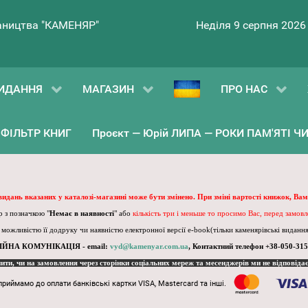
ництва "КАМЕНЯР"
Неділя 9 серпня 2026
ИДАННЯ
МАГАЗИН
ПРО НАС
ФІЛЬТР КНИГ
Проєкт — Юрій ЛИПА — РОКИ ПАМ'ЯТІ ЧИ 
 видань вказаних у каталозі-магазині може бути змінено. При зміні вартості книжок, Вам
 з позначкою "
Немає в наявності
" або
кількість три і меньше то просимо Вас, перед замов
, можливістю її додруку чи наявністю електронної версії e-book(тільки каменярівські видання)
ІЙНА КОМУНІКАЦІЯ - email:
vyd@kamenyar.com.ua
,
Контактний телефон +38-050-315
пити, чи на замовлення через сторінки соціальних мереж та месенджерів ми не відповіда
приймамо до оплати банківські картки VISA, Mastercard та інші.