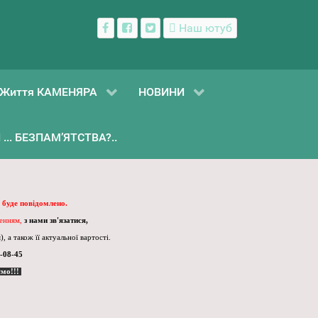
Наш ютуб
Життя КАМЕНЯРА
НОВИНИ
... БЕЗПАМ’ЯТСТВА?..
 буде повідомлено.
ленням,
з нами зв'язатися,
, а також її актуальної вартості.
-08-45
ємо!!!