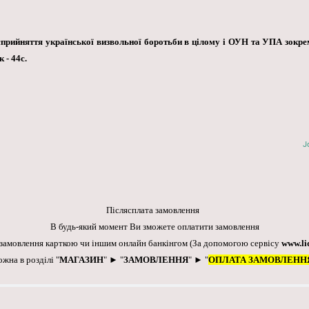
ийняття української визвольної боротьби в цілому і ОУН та УПА зокр
 - 44с.
J
Післясплата замовлення
В будь-який момент Ви зможете оплатити замовлення
 замовлення карткою чи іншим онлайн банкінгом
(За допомогою сервісу
www.li
ожна в розділі "
МАГАЗИН
" ► "
ЗАМОВЛЕННЯ
" ► "
ОПЛАТА ЗАМОВЛЕНН