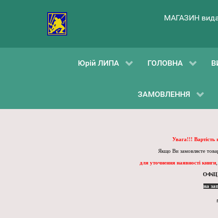
МАГАЗИН вида
Юрій ЛИПА
ГОЛОВНА
В
ЗАМОВЛЕННЯ
Увага!!! Вартість
Якщо Ви замовляєте товар
для уточнення наявності книги
ОФіЦ
на за