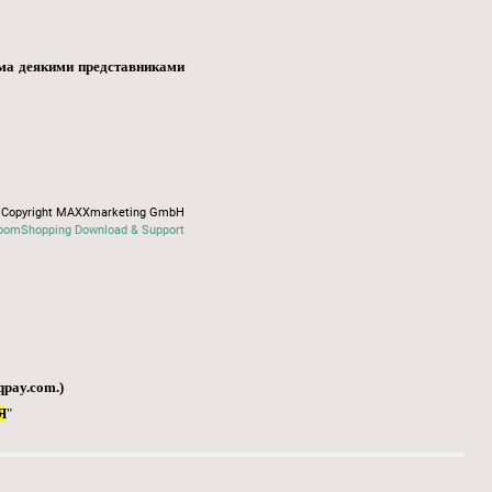
ема деякими представниками
Copyright MAXXmarketing GmbH
oomShopping Download & Support
qpay.com
.)
Я
"