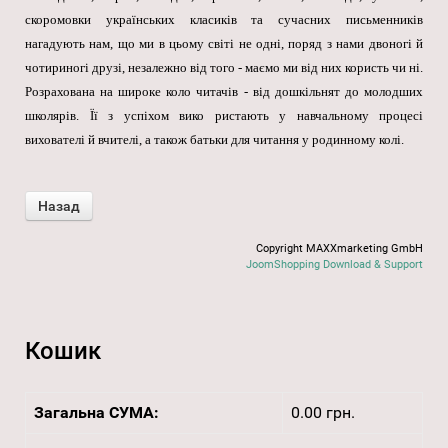
скоромовки українських класиків та сучасних письменників
нагадують нам, що ми в цьому світі не одні, поряд з нами двоногі й
чотириногі друзі, незалежно від того - маємо ми від них користь чи ні.
Розрахована на широке коло читачів - від дошкільнят до молодших
школярів. Її з успіхом вико ристають у навчальному процесі
вихователі й вчителі, а також батьки для читання у родинному колі.
Copyright MAXXmarketing GmbH
JoomShopping Download & Support
Кошик
Загальна СУМА:
0.00 грн.