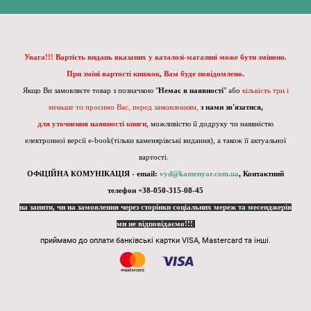
Увага!!! Вартість видань вказаних у каталозі-магазині може бути змінено.
При зміні вартості книжок, Вам буде повідомлено.
Якщо Ви замовляєте товар з позначкою "
Немає в наявності
" або
кількість три і
меньше то просимо Вас, перед замовленням,
з нами зв'язатися,
для уточнення наявності книги
, можливістю її додруку чи наявністю
електронної версії e-book(тільки каменярівські видання), а також її актуальної
вартості.
ОФіЦІЙНА КОМУНІКАЦІЯ - email:
vyd@kamenyar.com.ua
,
Контактний
телефон +38-050-315-08-45
на запити, чи на замовлення через сторінки соціальних мереж та месенджерів
ми не відповідаємо!!!
приймамо до оплати банківські картки VISA, Mastercard та інші.