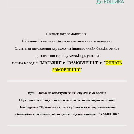
До КОШИКА
Післясплата замовлення
В будь-який момент Ви зможете оплатити замовлення
Оплата за замовлення карткою чи іншим онлайн банкінгом
(За
допомогою сервісу
www.liqpay.com
.)
можна в розділі "
МАГАЗИН
" ► "
ЗАМОВЛЕННЯ
" ► "
ОПЛАТА
ЗАМОВЛЕННЯ
"
Будь - ласка не оплачуйте за не існуючі замовлення
Перед оплатою з'ясуте наявність книг та точну вартість оплати
Незабудьте в "
Призначення платежу
" вказати номер замовлення
Оплачуйте замовлення, після дзвінка від видавництва "КАМЕНЯР"