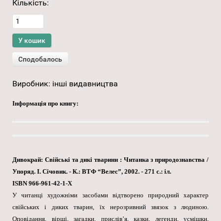
Кількість:
Виробник:
інші видавництва
Інформація про книгу:
Дивокрай: Свійські та дикі тварини : Читанка з природознавства /
Упоряд. І. Січовик. - К.: ВТФ “Велес”, 2002. - 271 с.: іл.
ISBN 966-961-42-1-X
У читанці художніми засобами відтворено природний характер
свійських і диких тварин, їх нерозривний звязок з людиною.
Оповідання, вірші, загадки, прислів’я, казки, легенди, усмішки,