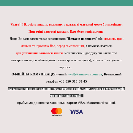
Увага!!! Вартість видань вказаних у каталозі-магазині може бути змінено.
При зміні вартості книжок, Вам буде повідомлено.
Якщо Ви замовляєте товар з позначкою "
Немає в наявності
" або
кількість три і
меньше то просимо Вас, перед замовленням,
з нами зв'язатися,
для уточнення наявності книги
, можливістю її додруку чи наявністю
електронної версії e-book(тільки каменярівські видання), а також її актуальної
вартості.
ОФіЦІЙНА КОМУНІКАЦІЯ - email:
vyd@kamenyar.com.ua
,
Контактний
телефон +38-050-315-08-45
на запити, чи на замовлення через сторінки соціальних мереж та месенджерів
ми не відповідаємо!!!
приймамо до оплати банківські картки VISA, Mastercard та інші.