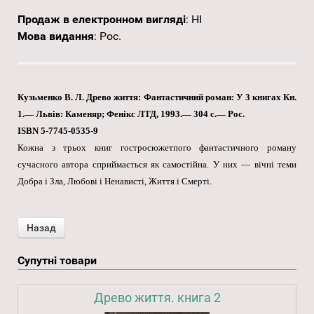
Продаж в електронном вигляді
:
НІ
Мова видання
:
Рос.
Кузьменко В. Л. Древо життя: Фантастичний роман: У 3 книгах Кн.
1.— Львів: Каменяр; Фенікс ЛТД, 1993.— 304 с.— Рос.
ISBN 5-7745-0535-9
Кожна з трьох книг гостросюжетпого фантастичного роману
сучасного автора сприймається як самостійна. У них — вічні теми
Добра і Зла, Любові і Ненависті, Життя і Смерті.
Супутні товари
Древо життя. книга 2