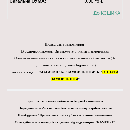
Загальна СУМА:
0.00 грн.
До КОШИКА
Післясплата замовлення
В будь-який момент Ви зможете оплатити замовлення
Оплата за замовлення карткою чи іншим онлайн банкінгом
(За
допомогою сервісу
www.liqpay.com
.)
можна в розділі "
МАГАЗИН
" ► "
ЗАМОВЛЕННЯ
" ► "
ОПЛАТА
ЗАМОВЛЕННЯ
"
Будь - ласка не оплачуйте за не існуючі замовлення
Перед оплатою з'ясуте наявність книг та точну вартість оплати
Незабудьте в "
Призначення платежу
" вказати номер замовлення
Оплачуйте замовлення, після дзвінка від видавництва "КАМЕНЯР"