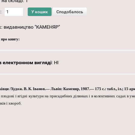
 на складі:
1
:
к:
видавництво "КАМЕНЯР"
 про книгу:
 електронном вигляді
:
НІ
ця /Худож. В. К. Іванов.— Львів: Каменяр, 1987.— 175 с.: табл., іл.; 15 арк.
плодові і ягідні культури на присадибних ділянках і в колективних садах в у
ків і хвороб.