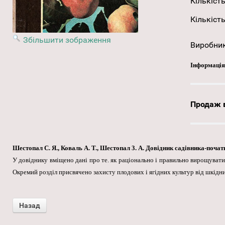
Кількість
Кількість
Збільшити зображення
Виробни
Інформація
Продаж в
Шестопал С. Я., Коваль А. Т., Шестопал 3. А. Довідник садівника-початків
У довіднику вміщено дані про те. як раціонально і правильно вирощувати 
Окремий розділ присвячено захисту плодових і ягідних культур від шкідни