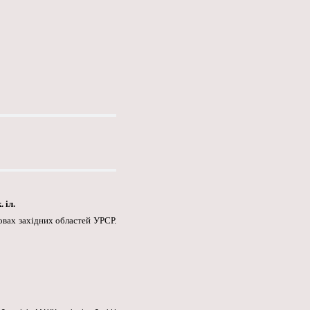
 іл.
мовах західних областей УРСР.