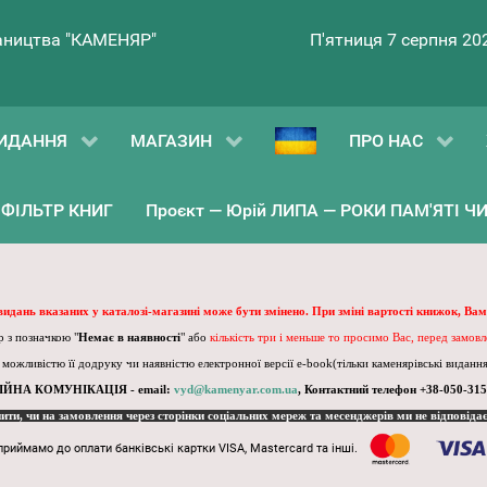
ництва "КАМЕНЯР"
П'ятниця 7 серпня 20
ИДАННЯ
МАГАЗИН
ПРО НАС
ФІЛЬТР КНИГ
Проєкт — Юрій ЛИПА — РОКИ ПАМ'ЯТІ ЧИ 
 видань вказаних у каталозі-магазині може бути змінено. При зміні вартості книжок, Вам
 з позначкою "
Немає в наявності
" або
кількість три і меньше то просимо Вас, перед замов
, можливістю її додруку чи наявністю електронної версії e-book(тільки каменярівські видання)
ІЙНА КОМУНІКАЦІЯ - email:
vyd@kamenyar.com.ua
,
Контактний телефон +38-050-315
пити, чи на замовлення через сторінки соціальних мереж та месенджерів ми не відповіда
приймамо до оплати банківські картки VISA, Mastercard та інші.