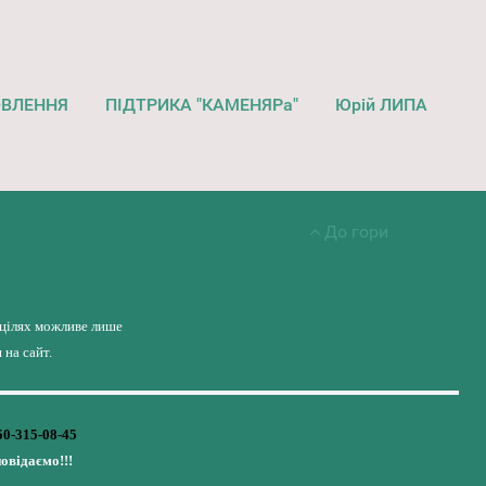
ОВЛЕННЯ
ПІДТРИКА "КАМЕНЯРа"
Юрій ЛИПА
До гори
 цілях можливе лише
на сайт.
50-315-08-45
повідаємо!!!