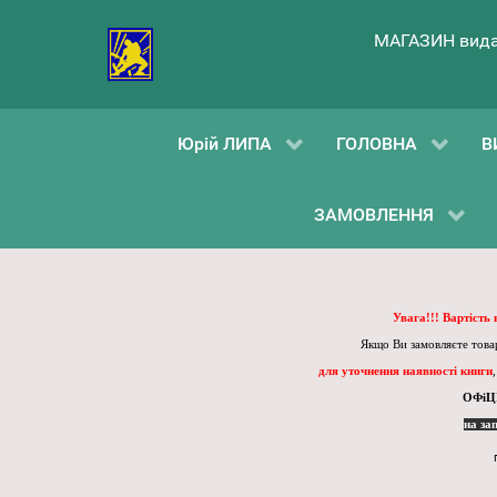
МАГАЗИН вида
Юрій ЛИПА
ГОЛОВНА
В
ЗАМОВЛЕННЯ
Увага!!! Вартість
Якщо Ви замовляєте товар
для уточнення наявності книги
ОФіЦ
на за