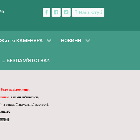
26
Наш ютуб
Життя КАМЕНЯРА
НОВИНИ
... БЕЗПАМ’ЯТСТВА?..
 буде повідомлено.
ленням,
з нами зв'язатися,
, а також її актуальної вартості.
-08-45
ємо!!!