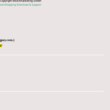
Copyright MAXXmarketing GmbH
oomShopping Download & Support
qpay.com
.)
Я
"