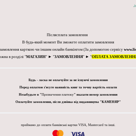
J
Післясплата замовлення
В будь-який момент Ви зможете оплатити замовлення
 замовлення карткою чи іншим онлайн банкінгом
(За допомогою сервісу
www.li
ожна в розділі "
МАГАЗИН
" ► "
ЗАМОВЛЕННЯ
" ► "
ОПЛАТА ЗАМОВЛЕНН
Будь - ласка не оплачуйте за не існуючі замовлення
Перед оплатою з'ясуте наявність книг та точну вартість оплати
Незабудьте в "
Призначення платежу
" вказати номер замовлення
Оплачуйте замовлення, після дзвінка від видавництва "КАМЕНЯР"
приймамо до оплати банківські картки VISA, Mastercard та інші.