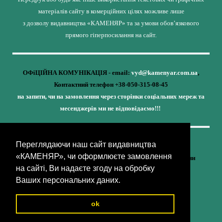
матеріалів сайту в комерційних цілях можливе лише
з дозволу видавництва «КАМЕНЯР» та за умови обов’язкового
прямого гіперпосилання на сайт.
ОФіЦІЙНА КОМУНІКАЦІЯ - email:
vyd@kamenyar.com.ua
,
Контактний телефон +38-050-315-08-45
на запити, чи на замовлення через сторінки соціальних мереж та
месенджерів ми не відповідаємо!!!
Переглядаючи наш сайт видавництва
Кожне наше видання - це внесок у спротив,
«КАМЕНЯР», чи оформлюєте замовлення
у збереження ідентичності та неминучу перемогу України
на сайті, Ви надаєте згоду на обробку
(видавництво «КАМЕНЯР»)
Ваших персональних даних.
ok