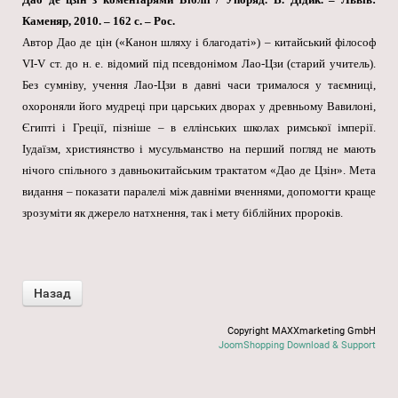
Каменяр, 2010. – 162 с. – Рос.
Автор Дао де цін («Канон шляху і благодаті») – китайський філософ
VІ-V ст. до н. е. відомий під псевдонімом Лао-Цзи (старий учитель).
Без сумніву, учення Лао-Цзи в давні часи трималося у таємниці,
охороняли його мудреці при царських дворах у древньому Вавилоні,
Єгипті і Греції, пізніше – в еллінських школах римської імперії.
Іудаїзм, християнство і мусульманство на перший погляд не мають
нічого спільного з давньокитайським трактатом «Дао де Цзін». Мета
видання – показати паралелі між давніми вченнями, допомогти краще
зрозуміти як джерело натхнення, так і мету біблійних пророків.
Copyright MAXXmarketing GmbH
JoomShopping Download & Support