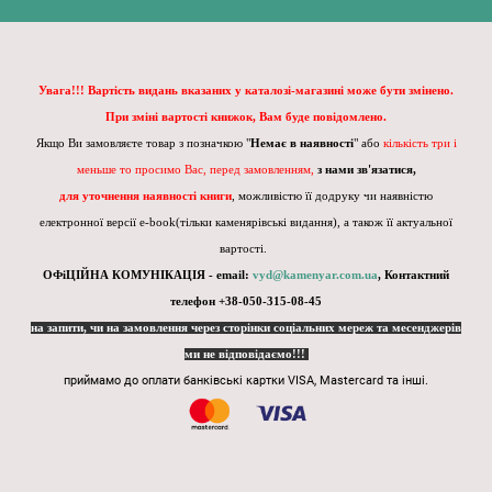
Увага!!! Вартість видань вказаних у каталозі-магазині може бути змінено.
При зміні вартості книжок, Вам буде повідомлено.
Якщо Ви замовляєте товар з позначкою "
Немає в наявності
" або
кількість три і
меньше то просимо Вас, перед замовленням,
з нами зв'язатися,
для уточнення наявності книги
, можливістю її додруку чи наявністю
електронної версії e-book(тільки каменярівські видання), а також її актуальної
вартості.
ОФіЦІЙНА КОМУНІКАЦІЯ - email:
vyd@kamenyar.com.ua
,
Контактний
телефон +38-050-315-08-45
на запити, чи на замовлення через сторінки соціальних мереж та месенджерів
ми не відповідаємо!!!
приймамо до оплати банківські картки VISA, Mastercard та інші.