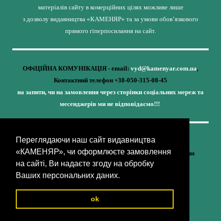
матеріалів сайту в комерційних цілях можливе лише
з дозволу видавництва «КАМЕНЯР» та за умови обов’язкового
прямого гіперпосилання на сайт.
ОФіЦІЙНА КОМУНІКАЦІЯ - email:
vyd@kamenyar.com.ua
,
Контактний телефон +38-050-315-08-45
на запити, чи на замовлення через сторінки соціальних мереж та
месенджерів ми не відповідаємо!!!
Переглядаючи наш сайт видавництва
Кожне наше видання - це внесок у спротив,
«КАМЕНЯР», чи оформлюєте замовлення
у збереження ідентичності та неминучу перемогу України
на сайті, Ви надаєте згоду на обробку
(видавництво «КАМЕНЯР»)
Ваших персональних даних.
ok