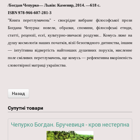
/Богдан Чепурко— Львів: Каменяр, 2014. —618 с.
ISBN 978-966-607-281-3
"Книга перетлумачень" - своєрідне вибране філософської прози
Богдана Чепурка: новели, образки, спомини, філософські етюди,
статті, рецензії, есеї, культурно-звичаєві роздуми... Комусь ляже на
душу космологія наших початків, візії безоглядного дитинства, іншим
— інтуїтивна відвертість найтонших душевних порухів, мисленне
поле сміливих перетлумачень, ще комусь — рефлективна вкоріненість
словотвірної матриці українства.
Супутні товари
Чепурко Богдан. Бручевиця - кров нестерпна