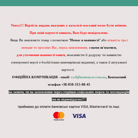
Увага!!! Вартість видань вказаних у каталозі-магазині може бути змінено.
При зміні вартості книжок, Вам буде повідомлено.
Якщо Ви замовляєте товар з позначкою "
Немає в наявності
" або
кількість три і
меньше то просимо Вас, перед замовленням,
з нами зв'язатися,
для уточнення наявності книги
, можливістю її додруку чи наявністю
електронної версії e-book(тільки каменярівські видання), а також її актуальної
вартості.
ОФіЦІЙНА КОМУНІКАЦІЯ - email:
vyd@kamenyar.com.ua
,
Контактний
телефон +38-050-315-08-45
на запити, чи на замовлення через сторінки соціальних мереж та месенджерів
ми не відповідаємо!!!
приймамо до оплати банківські картки VISA, Mastercard та інші.