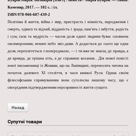
Каменяр, 2017. — 102 с. : іл.
ISBN 978-966-607-439-2
Політика й життя, війна і мир, пристрасть і ніжність, народження і
смерть, одвага та відчай, відданість і зрада, пам’ять і забуття, радість
і сум, сила та мудрість — часом доля одної людини буває сповнена
оксиморонами, неначе небо звіз дами. А додасться до сього ще одна
доля, переплететься з попередньою, — і ти вже не знаєш, де правда, а
де кривда, де грішна хіть, а де справжнє кохання... Дія нової повісті
юної письменниці із Жовкви, що на Львівщині, переносить читача на
початок далекого XI століття, в часи княжої Руси. Однак своїм
філософським спрямуванням вона суголосна нашому часу, що є
своєрідним підтвердженням нерозривності життя сущого.
Супутні товари