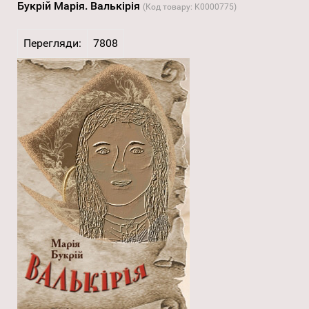
Букрій Марія. Валькірія
(Код товару:
K0000775
)
Перегляди:
7808