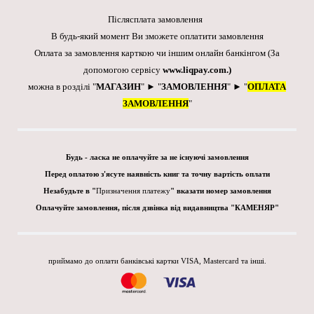
Післясплата замовлення
В будь-який момент Ви зможете оплатити замовлення
Оплата за замовлення карткою чи іншим онлайн банкінгом
(За
допомогою сервісу
www.liqpay.com
.)
можна в розділі "
МАГАЗИН
" ► "
ЗАМОВЛЕННЯ
" ► "
ОПЛАТА
ЗАМОВЛЕННЯ
"
Будь - ласка не оплачуйте за не існуючі замовлення
Перед оплатою з'ясуте наявність книг та точну вартість оплати
Незабудьте в "
Призначення платежу
" вказати номер замовлення
Оплачуйте замовлення, після дзвінка від видавництва "КАМЕНЯР"
приймамо до оплати банківські картки VISA, Mastercard та інші.