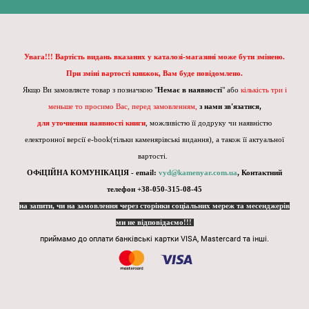
Увага!!! Вартість видань вказаних у каталозі-магазині може бути змінено.
При зміні вартості книжок, Вам буде повідомлено.
Якщо Ви замовляєте товар з позначкою "
Немає в наявності
" або
кількість три і
меньше то просимо Вас, перед замовленням,
з нами зв'язатися,
для уточнення наявності книги
, можливістю її додруку чи наявністю
електронної версії e-book(тільки каменярівські видання), а також її актуальної
вартості.
ОФіЦІЙНА КОМУНІКАЦІЯ - email:
vyd@kamenyar.com.ua
,
Контактний
телефон +38-050-315-08-45
на запити, чи на замовлення через сторінки соціальних мереж та месенджерів
ми не відповідаємо!!!
приймамо до оплати банківські картки VISA, Mastercard та інші.